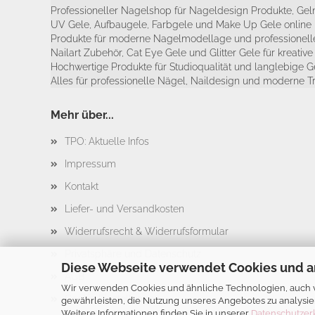
Professioneller Nagelshop für Nageldesign Produkte, Geln
UV Gele, Aufbaugele, Farbgele und Make Up Gele online 
Produkte für moderne Nagelmodellage und professionelle
Nailart Zubehör, Cat Eye Gele und Glitter Gele für kreativ
Hochwertige Produkte für Studioqualität und langlebige G
Alles für professionelle Nägel, Naildesign und moderne T
Mehr über...
TPO: Aktuelle Infos
Impressum
Kontakt
Liefer- und Versandkosten
Widerrufsrecht & Widerrufsformular
Privatsphäre und Datenschutz
Diese Webseite verwendet Cookies und a
AGB
Wir verwenden Cookies und ähnliche Technologien, auch vo
Cookie Einstellungen
gewährleisten, die Nutzung unseres Angebotes zu analysie
Weitere Informationen finden Sie in unserer
Datenschutzer