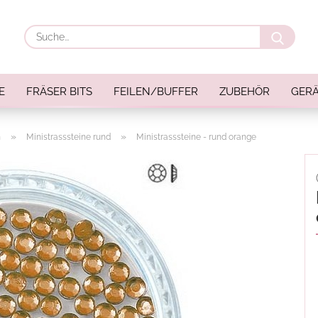
Suche
E
FRÄSER BITS
FEILEN/BUFFER
ZUBEHÖR
GERÄ
»
»
n
Ministrasssteine rund
Ministrasssteine - rund orange