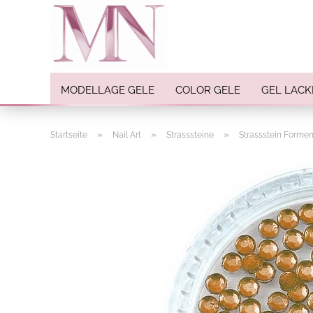
MODELLAGE GELE
COLOR GELE
GEL LACK
»
»
»
Startseite
Nail Art
Strasssteine
Strassstein Forme
Nail Art anzeigen
Strasssteine
Einlegemotive / Overlays
Pigmente
Nail Sticker
Nail Art Folien
Nail Stamping
Glitter
INK Colors
Nail Art Sets