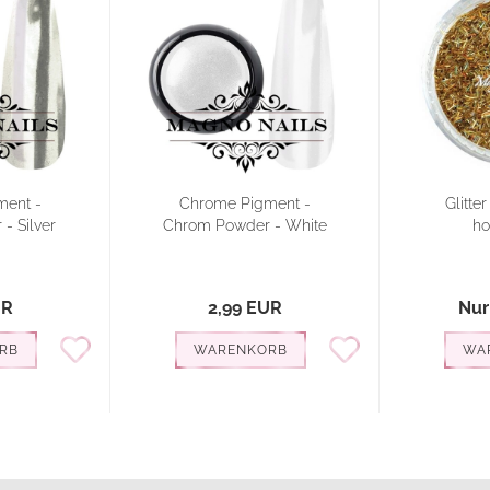
ent -
Chrome Pigment -
Glitte
- Silver
Chrom Powder - White
h
UR
2,99 EUR
Nur
RB
WARENKORB
WA