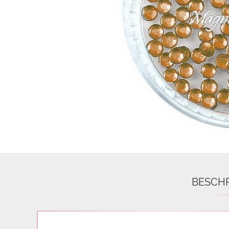
Airbrush
3D Nail Formen
Feine Acrylfarbe / Aquarell
Nail Piercing
BESCH