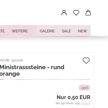
...
TE
WEITERE
GALERIE
SALE
NEW
Auf
(Art.Nr.:
50006
)
Ministrasssteine - rund
den
orange
Merkz
-50%
Nur 0,50 EUR
inkl. 19% MwSt. zzgl.
Versand