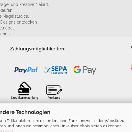
ägel und kreative Nailart.
kaufen.
 Nagelstudios.
e Designs entdecken.
elnägel.
rends.
Zahlungsmöglichkeiten:
ndere Technologien
n Drittanbietern, um die ordentliche Funktionsweise der Website zu
ren und Ihnen ein bestmögliches Einkaufserlebnis bieten zu können.
klärung
.