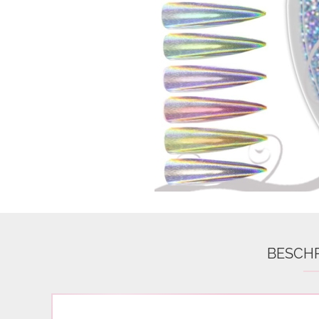
Airbrush
3D Nail Formen
Feine Acrylfarbe / Aquarell
Nail Piercing
BESCH