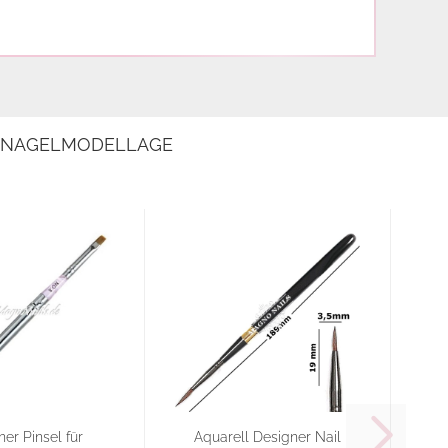
E NAGELMODELLAGE
er Pinsel für
Aquarell Designer Nail
D