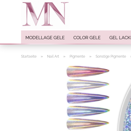
MODELLAGE GELE
COLOR GELE
GEL LACK
»
»
»
Startseite
Nail Art
Pigmente
Sonstige Pigmente
Nail Art anzeigen
Strasssteine
Einlegemotive / Overlays
Pigmente
Nail Sticker
Nail Art Folien
Nail Stamping
Glitter
INK Colors
Nail Art Sets