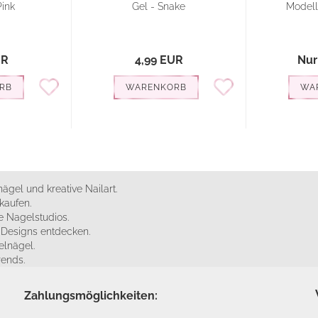
Pink
Gel - Snake
Modell
UR
4,99 EUR
Nur
RB
WARENKORB
WA
ägel und kreative Nailart.
kaufen.
 Nagelstudios.
e Designs entdecken.
elnägel.
rends.
Zahlungsmöglichkeiten: