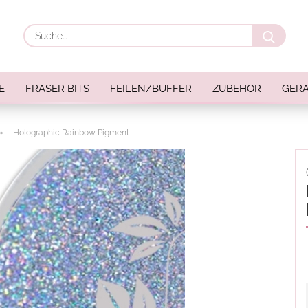
Suche
E
FRÄSER BITS
FEILEN/BUFFER
ZUBEHÖR
GERÄ
»
Holographic Rainbow Pigment