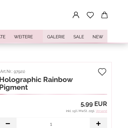
...
TE
WEITERE
GALERIE
SALE
NEW
Auf
(Art.Nr.:
97921
)
Holographic Rainbow
den
Pigment
Merkz
5,99 EUR
inkl. 19% MwSt. zzgl.
Versand