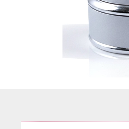
Airbrush
3D Nail Formen
Feine Acrylfarbe / Aquarell
Nail Piercing