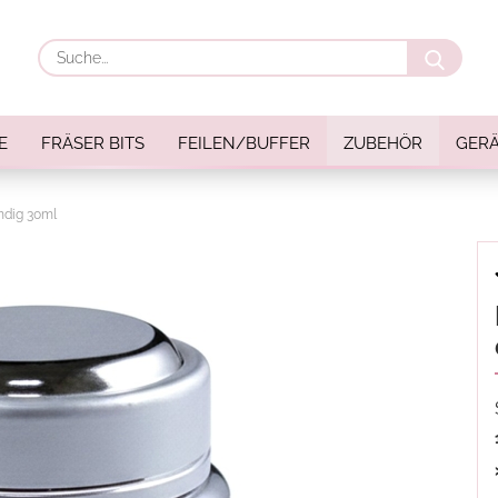
Suche
E
FRÄSER BITS
FEILEN/BUFFER
ZUBEHÖR
GERÄ
ndig 30ml