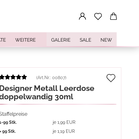
...
TE
WEITERE
GALERIE
SALE
NEW
Auf
(Art.Nr.:
00807
)
Designer Metall Leerdose
den
doppelwandig 30ml
Merkz
Staffelpreise
1-99 Stk.
je 1,99 EUR
> 99 Stk.
je 1,19 EUR