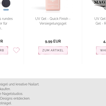
s rundes
UV Gel - Quick Finish -
UV Gel -
r für
Versiegelungsgel
Gel - 
..
UR
9,99 EUR
4
RB
ZUM ARTIKEL
WA
ägel und kreative Nailart.
kaufen.
 Nagelstudios.
e Designs entdecken.
elnägel.