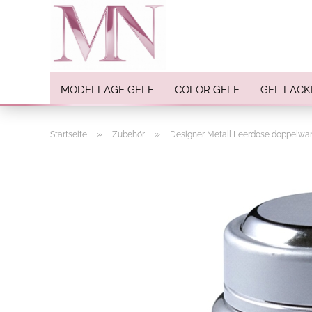
MODELLAGE GELE
COLOR GELE
GEL LACK
»
»
Startseite
Zubehör
Designer Metall Leerdose doppelwa
Nail Art anzeigen
Strasssteine
Einlegemotive / Overlays
Pigmente
Nail Sticker
Nail Art Folien
Nail Stamping
Glitter
INK Colors
Nail Art Sets