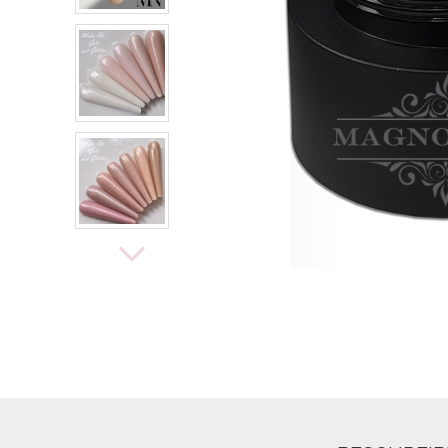
Airbrush
3D Nail Formen
Feine Acrylfarbe / Aquarell
Nail Piercing