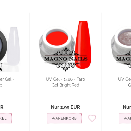
er Gel -
UV Gel - 1486 - Farb
UV Gel
op
Gel Bright Red
G
UR
Nur 2,99 EUR
Nur
KEL
WARENKORB
WA