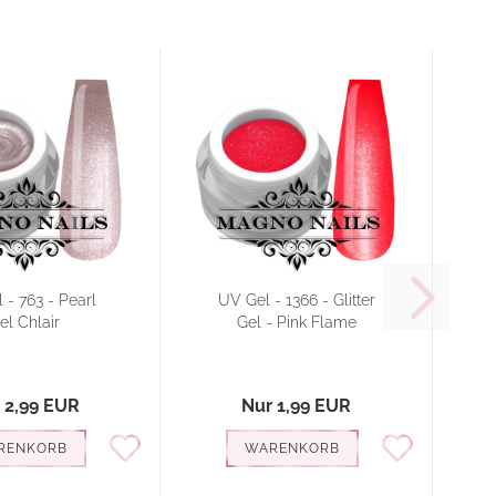
 - 763 - Pearl
UV Gel - 1366 - Glitter
U
el Chlair
Gel - Pink Flame
 2,99 EUR
Nur 1,99 EUR
RENKORB
WARENKORB