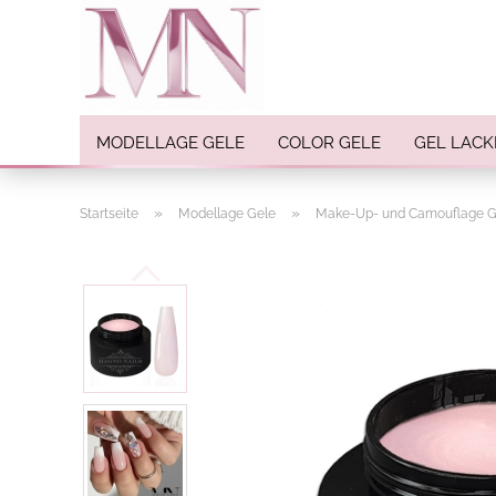
MODELLAGE GELE
COLOR GELE
GEL LACK
»
»
Startseite
Modellage Gele
Make-Up- und Camouflage G
Nail Art anzeigen
Strasssteine
Einlegemotive / Overlays
Pigmente
Nail Sticker
Nail Art Folien
Nail Stamping
Glitter
INK Colors
Nail Art Sets