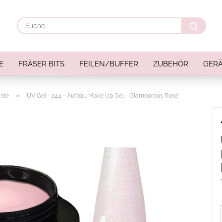
Suche
E
FRÄSER BITS
FEILEN/BUFFER
ZUBEHÖR
GERÄ
»
ele
UV Gel - 244 - Aufbau Make Up Gel - Glamourous Rose