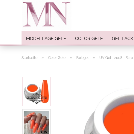
MODELLAGE GELE
COLOR GELE
GEL LACK
»
»
»
Startseite
Color Gele
Farbgel
UV Gel - 2008 - Farb
Nail Art anzeigen
Strasssteine
Einlegemotive / Overlays
Pigmente
Nail Sticker
Nail Art Folien
Nail Stamping
Glitter
INK Colors
Nail Art Sets