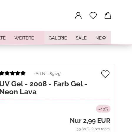
...
TE
WEITERE
GALERIE
SALE
NEW
Auf
(Art.Nr.:
85125
)
UV Gel - 2008 - Farb Gel -
den
Neon Lava
Merkz
-40%
Nur 2,99 EUR
59,80 EUR pro 100ml