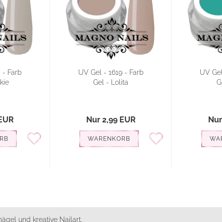
 - Farb
UV Gel - 1619 - Farb
UV Gel
kie
Gel - Lolita
G
 EUR
Nur 2,99 EUR
Nur
RB
WARENKORB
WA
ägel und kreative Nailart.