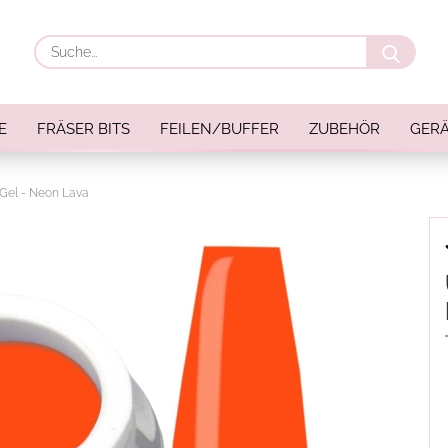
Suche
E
FRÄSER BITS
FEILEN/BUFFER
ZUBEHÖR
GERÄ
 Gel - Neon Lava