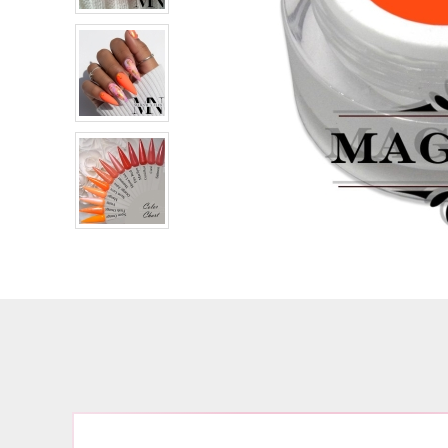
Airbrush
3D Nail Formen
Feine Acrylfarbe / Aquarell
Nail Piercing