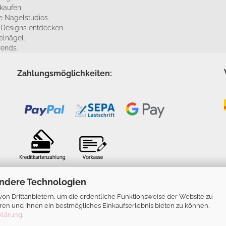
kaufen.
 Nagelstudios.
e Designs entdecken.
elnägel.
rends.
Zahlungsmöglichkeiten:
ndere Technologien
n Drittanbietern, um die ordentliche Funktionsweise der Website zu
ren und Ihnen ein bestmögliches Einkaufserlebnis bieten zu können.
klärung
.