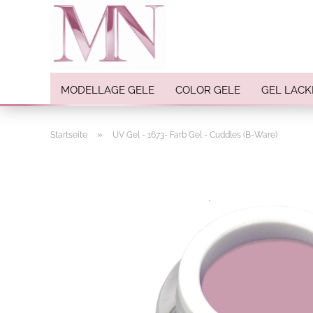
MODELLAGE GELE
COLOR GELE
GEL LACK
»
Startseite
UV Gel - 1673- Farb Gel - Cuddles (B-Ware)
Nail Art anzeigen
Strasssteine
Einlegemotive / Overlays
Pigmente
Nail Sticker
Nail Art Folien
Nail Stamping
Glitter
INK Colors
Nail Art Sets