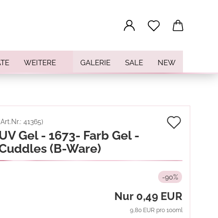
...
TE
WEITERE
GALERIE
SALE
NEW
Auf
(Art.Nr.:
41365
)
UV Gel - 1673- Farb Gel -
den
Cuddles (B-Ware)
Merkz
-90%
Nur 0,49 EUR
9,80 EUR pro 100ml