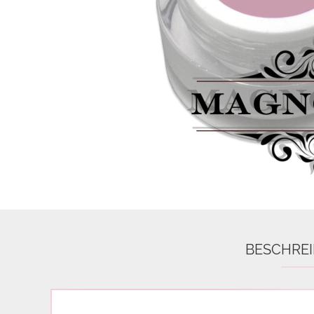
Airbrush
3D Nail Formen
Feine Acrylfarbe / Aquarell
Nail Piercing
BESCHRE