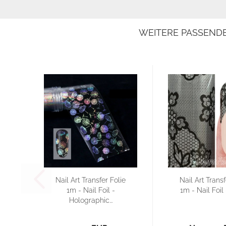
WEITERE PASSEND
Nail Art Transfer Folie
Nail Art Transf
1m - Nail Foil -
1m - Nail Foil 
Holographic...