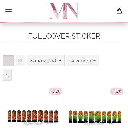
FULLCOVER STICKER
Sortieren nach
pro Seite
Sortieren nach
60 pro Seite
1
-70%
-70%