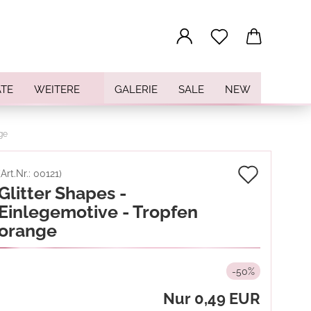
...
TE
WEITERE
GALERIE
SALE
NEW
ge
Auf
(Art.Nr.:
00121
)
Glitter Shapes -
den
Einlegemotive - Tropfen
Merkz
orange
-50%
Nur 0,49 EUR