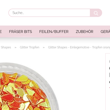
Suche
E
FRÄSER BITS
FEILEN/BUFFER
ZUBEHÖR
GERÄ
»
»
er Shapes
Glitter Tropfen
Glitter Shapes - Einlegemotive - Tropfen oran