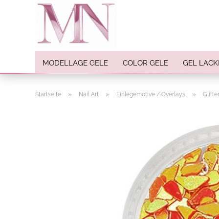
MODELLAGE GELE
COLOR GELE
GEL LACK
»
»
»
Startseite
Nail Art
Einlegemotive / Overlays
Glitt
Nail Art anzeigen
Strasssteine
Einlegemotive / Overlays
Pigmente
Nail Sticker
Nail Art Folien
Nail Stamping
Glitter
INK Colors
Nail Art Sets