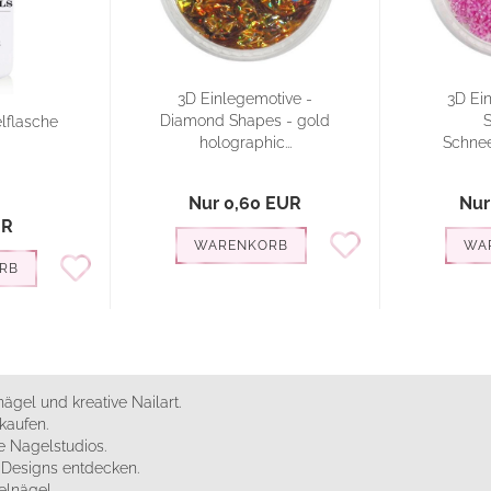
3D Einlegemotive -
3D Ei
Diamond Shapes - gold
S
elflasche
holographic...
Schneef
Nur 0,60 EUR
Nur
UR
WARENKORB
WA
RB
ägel und kreative Nailart.
kaufen.
 Nagelstudios.
e Designs entdecken.
elnägel.