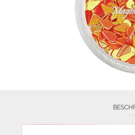
Airbrush
3D Nail Formen
Feine Acrylfarbe / Aquarell
Nail Piercing
BESCH