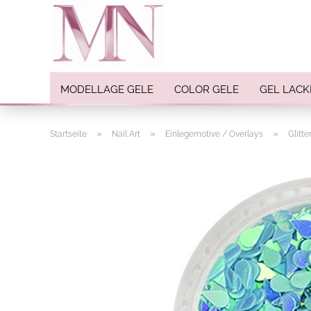
MODELLAGE GELE
COLOR GELE
GEL LACK
»
»
»
Startseite
Nail Art
Einlegemotive / Overlays
Glitt
Nail Art anzeigen
Strasssteine
Einlegemotive / Overlays
Pigmente
Nail Sticker
Nail Art Folien
Nail Stamping
Glitter
INK Colors
Nail Art Sets