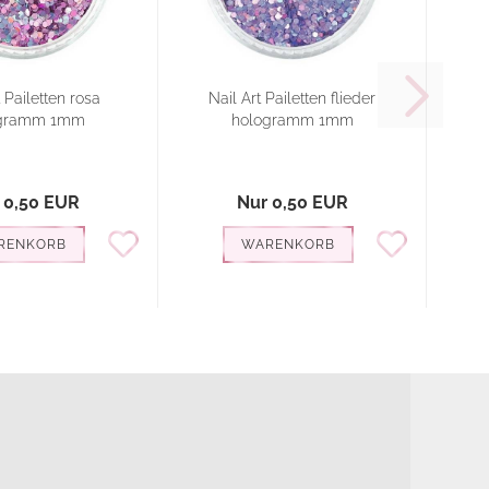
t Pailetten rosa
Nail Art Pailetten flieder
N
gramm 1mm
hologramm 1mm
 0,50 EUR
Nur 0,50 EUR
RENKORB
WARENKORB