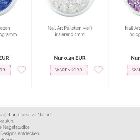
letten
Nail Art Pailetten weiß
Nail Ar
ologramm
irisierend 1mm
holo
 EUR
Nur 0,49 EUR
Nur
RB
WARENKORB
WA
ägel und kreative Nailart.
kaufen.
 Nagelstudios.
e Designs entdecken.
elnägel.