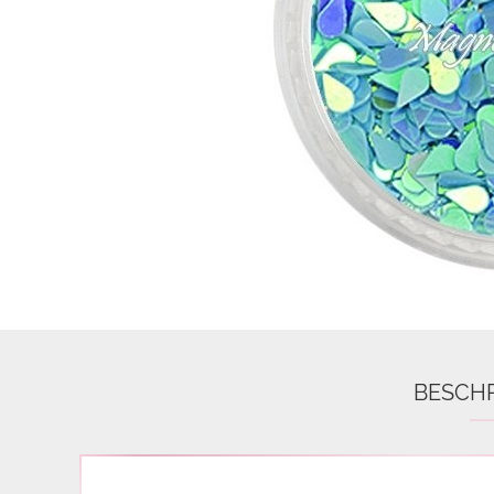
Airbrush
3D Nail Formen
Feine Acrylfarbe / Aquarell
Nail Piercing
BESCH