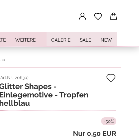
...
TE
WEITERE
GALERIE
SALE
NEW
lau
Auf
(Art.Nr.:
20630
)
Glitter Shapes -
den
Einlegemotive - Tropfen
Merkz
hellblau
-50%
Nur 0,50 EUR