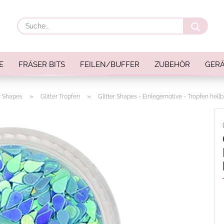
Suche
E
FRÄSER BITS
FEILEN/BUFFER
ZUBEHÖR
GERÄ
»
»
er Shapes
Glitter Tropfen
Glitter Shapes - Einlegemotive - Tropfen hellb