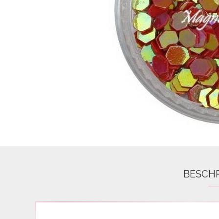
Airbrush
3D Nail Formen
Feine Acrylfarbe / Aquarell
Nail Piercing
BESCH