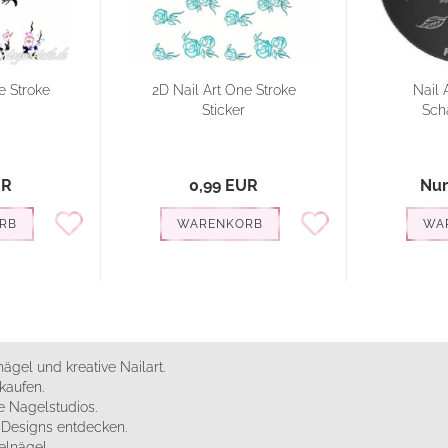
e Stroke
2D Nail Art One Stroke
Nail 
Sticker
Sch
UR
0,99 EUR
Nur
RB
WARENKORB
WA
ägel und kreative Nailart.
kaufen.
 Nagelstudios.
e Designs entdecken.
elnägel.