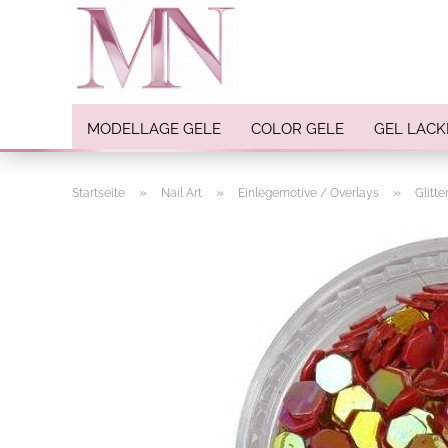
MODELLAGE GELE
COLOR GELE
GEL LACK
»
»
»
Startseite
Nail Art
Einlegemotive / Overlays
Glitt
Nail Art anzeigen
Strasssteine
Einlegemotive / Overlays
Pigmente
Nail Sticker
Nail Art Folien
Nail Stamping
Glitter
INK Colors
Nail Art Sets