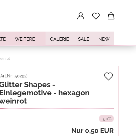
...
TE
WEITERE
GALERIE
SALE
NEW
einrot
Auf
(Art.Nr.:
50292
)
Glitter Shapes -
den
Einlegemotive - hexagon
Merkz
weinrot
-50%
Nur 0,50 EUR