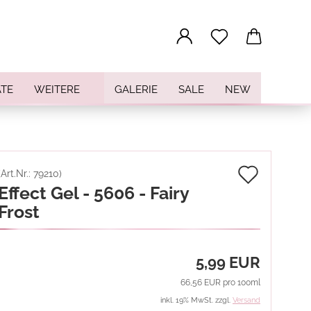
...
TE
WEITERE
GALERIE
SALE
NEW
Auf
(Art.Nr.:
79210
)
Effect Gel - 5606 - Fairy
den
Frost
Merkz
5,99 EUR
66,56 EUR pro 100ml
inkl. 19% MwSt. zzgl.
Versand