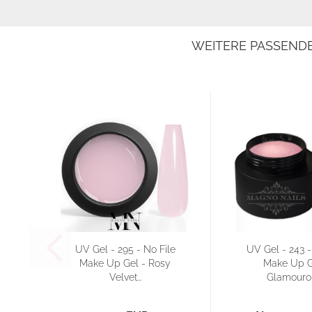
WEITERE PASSEND
UV Gel - 295 - No File
UV Gel - 243 
Make Up Gel - Rosy
Make Up G
Velvet...
Glamourou