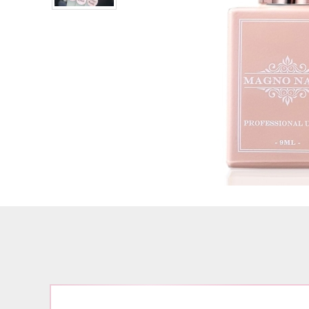
Airbrush
3D Nail Formen
Feine Acrylfarbe / Aquarell
Nail Piercing