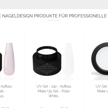
E NAGELDESIGN PRODUKTE FÜR PROFESSIONELL
- Aufbau
UV Gel - 242 - Aufbau
UV Gel 
el -
Make Up Gel - Polar
Make U
s...
White...