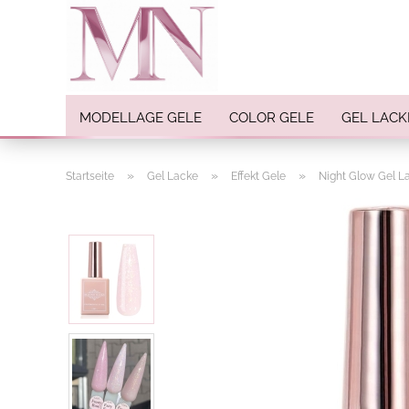
MODELLAGE GELE
COLOR GELE
GEL LACK
»
»
»
Startseite
Gel Lacke
Effekt Gele
Night Glow Gel La
Nail Art anzeigen
Strasssteine
Einlegemotive / Overlays
Pigmente
Nail Sticker
Nail Art Folien
Nail Stamping
Glitter
INK Colors
Nail Art Sets