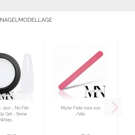
E NAGELMODELLAGE
- 300 - No File
Mylar Feile rosa 100
p Gel - Snow
/180
White...