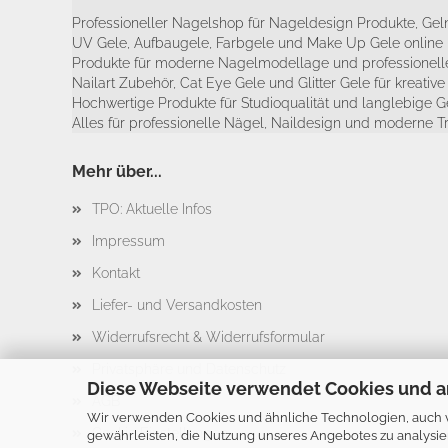
Professioneller Nagelshop für Nageldesign Produkte, Geln
UV Gele, Aufbaugele, Farbgele und Make Up Gele online 
Produkte für moderne Nagelmodellage und professionelle
Nailart Zubehör, Cat Eye Gele und Glitter Gele für kreativ
Hochwertige Produkte für Studioqualität und langlebige G
Alles für professionelle Nägel, Naildesign und moderne T
Mehr über...
TPO: Aktuelle Infos
Impressum
Kontakt
Liefer- und Versandkosten
Widerrufsrecht & Widerrufsformular
Privatsphäre und Datenschutz
Diese Webseite verwendet Cookies und a
AGB
Wir verwenden Cookies und ähnliche Technologien, auch vo
Cookie Einstellungen
gewährleisten, die Nutzung unseres Angebotes zu analysie