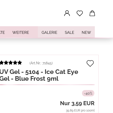
...
TE
WEITERE
GALERIE
SALE
NEW
Auf
(Art.Nr.:
71845
)
UV Gel - 5104 - Ice Cat Eye
den
Gel - Blue Frost 9ml
Merkz
-40%
Nur 3,59 EUR
39,89 EUR pro 100ml