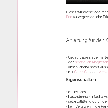
Dieses wunderschöne refle
Pen
außergewöhnliche Effe
Anleitung für den 
• Gel auftragen, aber härt
• den
speziellen Magneten
• anschließend sofort aus
• mit
Glanz Gel
oder
Versi
Eigenschaften
• dünnviscos
• hauchdünne, einfache Ve
• selbstglättend durch den
• kein Verlaufen in die Rän