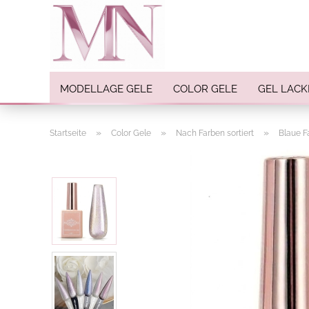
MODELLAGE GELE
COLOR GELE
GEL LACK
»
»
»
Startseite
Color Gele
Nach Farben sortiert
Blaue F
Nail Art anzeigen
Strasssteine
Einlegemotive / Overlays
Pigmente
Nail Sticker
Nail Art Folien
Nail Stamping
Glitter
INK Colors
Nail Art Sets