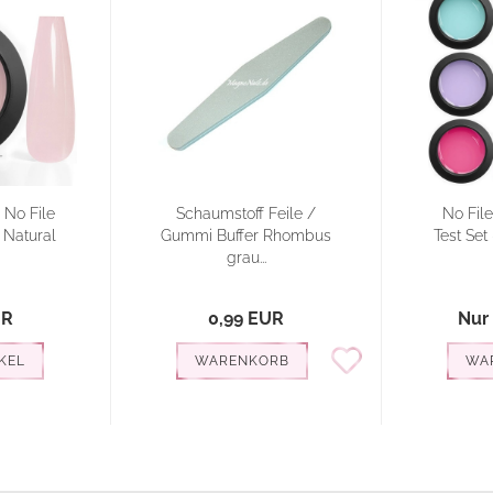
 No File
Schaumstoff Feile /
No Fil
 Natural
Gummi Buffer Rhombus
Test Set 
grau...
UR
0,99 EUR
Nur
KEL
WARENKORB
WA