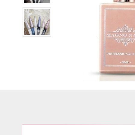
Airbrush
3D Nail Formen
Feine Acrylfarbe / Aquarell
Nail Piercing