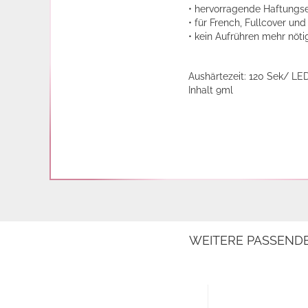
• hervorragende Haftungs
• für French, Fullcover un
• kein Aufrühren mehr nöti
Aushärtezeit: 120 Sek/ LE
Inhalt 9ml
WEITERE PASSEND