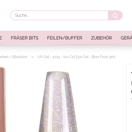
Suche
E
FRÄSER BITS
FEILEN/BUFFER
ZUBEHÖR
GERÄ
»
arben / Blautöne
UV Gel - 5104 - Ice Cat Eye Gel - Blue Frost 9ml