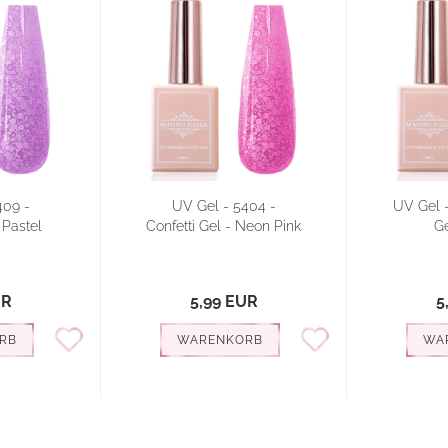
409 -
UV Gel - 5404 -
UV Gel -
 Pastel
Confetti Gel - Neon Pink
Ge
UR
5,99 EUR
5
RB
WARENKORB
WA