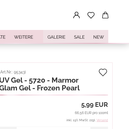
...
TE
WEITERE
GALERIE
SALE
NEW
Auf
(Art.Nr.:
95343
)
UV Gel - 5720 - Marmor
den
Glam Gel - Frozen Pearl
Merkz
5,99 EUR
66,56 EUR pro 100ml
inkl. 19% MwSt. zzgl.
Versand