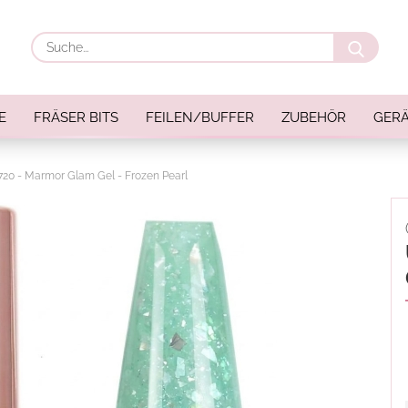
Suche
E
FRÄSER BITS
FEILEN/BUFFER
ZUBEHÖR
GERÄ
720 - Marmor Glam Gel - Frozen Pearl