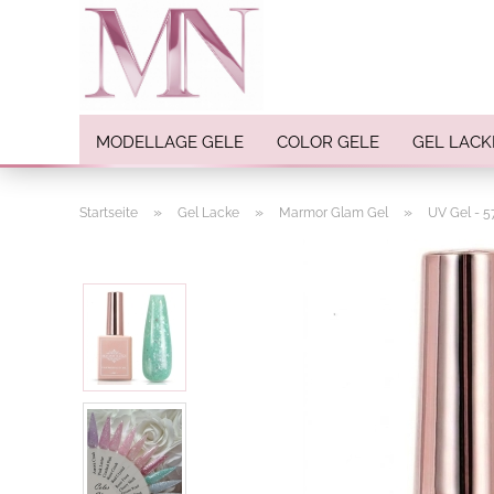
MODELLAGE GELE
COLOR GELE
GEL LACK
»
»
»
Startseite
Gel Lacke
Marmor Glam Gel
UV Gel - 5
Nail Art anzeigen
Strasssteine
Einlegemotive / Overlays
Pigmente
Nail Sticker
Nail Art Folien
Nail Stamping
Glitter
INK Colors
Nail Art Sets