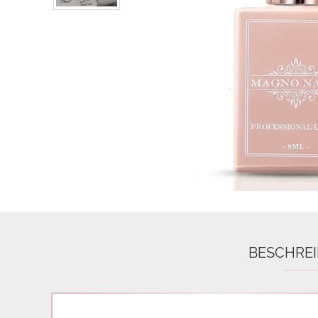
Airbrush
3D Nail Formen
Feine Acrylfarbe / Aquarell
Nail Piercing
BESCHRE