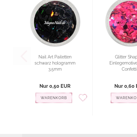
Nail Art Pailetten
Glitter Sha
schwarz hologramm
Einlegemotive
3,5mm
Confetti..
Nur 0,50 EUR
Nur 0,60
WARENKORB
WARENKO