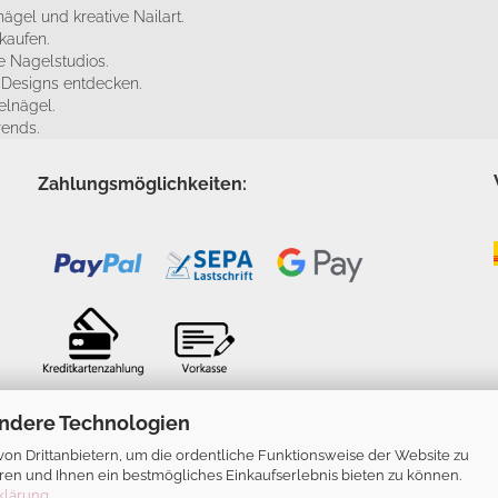
ägel und kreative Nailart.
kaufen.
 Nagelstudios.
e Designs entdecken.
elnägel.
rends.
Zahlungsmöglichkeiten:
ndere Technologien
n Drittanbietern, um die ordentliche Funktionsweise der Website zu
ren und Ihnen ein bestmögliches Einkaufserlebnis bieten zu können.
klärung
.