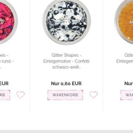
pes -
Glitter Shapes -
Glit
 rund -
Einlegemotive - Confetti
Einlegem
.
schwarz-weiß...
 EUR
Nur 0,60 EUR
Nur
RB
WARENKORB
WA