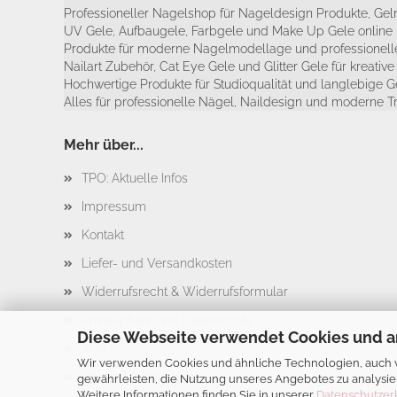
Professioneller Nagelshop für Nageldesign Produkte, Geln
UV Gele, Aufbaugele, Farbgele und Make Up Gele online 
Produkte für moderne Nagelmodellage und professionelle
Nailart Zubehör, Cat Eye Gele und Glitter Gele für kreativ
Hochwertige Produkte für Studioqualität und langlebige G
Alles für professionelle Nägel, Naildesign und moderne T
Mehr über...
TPO: Aktuelle Infos
Impressum
Kontakt
Liefer- und Versandkosten
Widerrufsrecht & Widerrufsformular
Privatsphäre und Datenschutz
Diese Webseite verwendet Cookies und a
AGB
Wir verwenden Cookies und ähnliche Technologien, auch vo
Cookie Einstellungen
gewährleisten, die Nutzung unseres Angebotes zu analysie
Weitere Informationen finden Sie in unserer
Datenschutzer