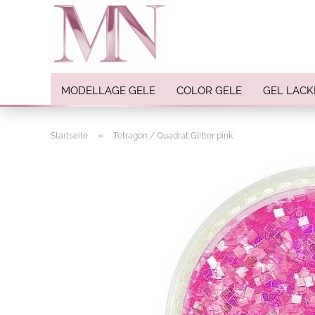
MODELLAGE GELE
COLOR GELE
GEL LACK
»
Startseite
Tetragon / Quadrat Glitter pink
Nail Art anzeigen
Strasssteine
Einlegemotive / Overlays
Pigmente
Nail Sticker
Nail Art Folien
Nail Stamping
Glitter
INK Colors
Nail Art Sets