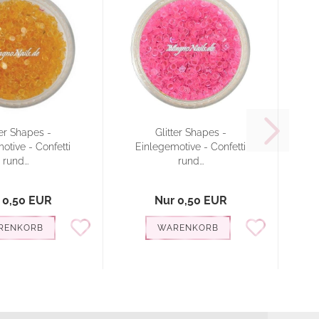
ter Shapes -
Glitter Shapes -
otive - Confetti
Einlegemotive - Confetti
E
rund...
rund...
 0,50 EUR
Nur 0,50 EUR
RENKORB
WARENKORB