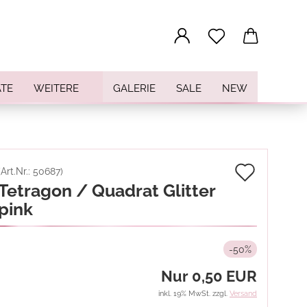
...
TE
WEITERE
GALERIE
SALE
NEW
Auf
(Art.Nr.:
50687
)
Tetragon / Quadrat Glitter
den
pink
Merkz
-50%
Nur 0,50 EUR
inkl. 19% MwSt. zzgl.
Versand