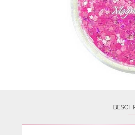
Airbrush
3D Nail Formen
Feine Acrylfarbe / Aquarell
Nail Piercing
BESCH