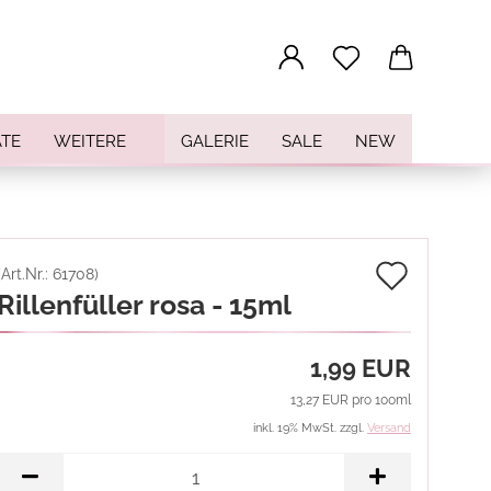
...
TE
WEITERE
GALERIE
SALE
NEW
Auf
(Art.Nr.:
61708
)
Rillenfüller rosa - 15ml
den
Merkz
1,99 EUR
13,27 EUR pro 100ml
inkl. 19% MwSt. zzgl.
Versand