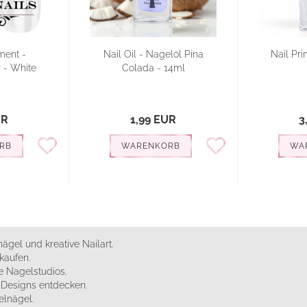
ent -
Nail Oil - Nagelöl Pina
Nail Pr
- White
Colada - 14ml
UR
1,99 EUR
3
RB
WARENKORB
WA
ägel und kreative Nailart.
kaufen.
 Nagelstudios.
e Designs entdecken.
elnägel.