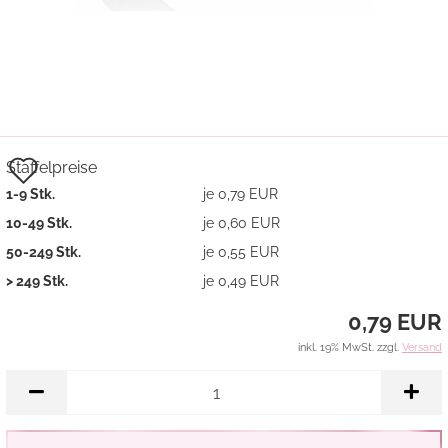
Auf
Staffelpreise
1-9 Stk.
je 0,79 EUR
den
10-49 Stk.
je 0,60 EUR
Merkzettel
50-249 Stk.
je 0,55 EUR
> 249 Stk.
je 0,49 EUR
0,79 EUR
inkl. 19% MwSt. zzgl.
Versand