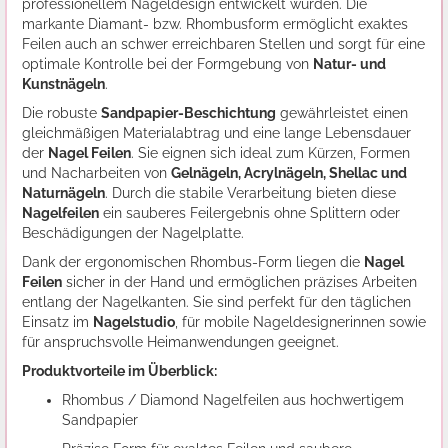
professionellem Nageldesign entwickelt wurden. Die
markante Diamant- bzw. Rhombusform ermöglicht exaktes
Feilen auch an schwer erreichbaren Stellen und sorgt für eine
optimale Kontrolle bei der Formgebung von
Natur- und
Kunstnägeln
.
Die robuste
Sandpapier-Beschichtung
gewährleistet einen
gleichmäßigen Materialabtrag und eine lange Lebensdauer
der
Nagel Feilen
. Sie eignen sich ideal zum Kürzen, Formen
und Nacharbeiten von
Gelnägeln, Acrylnägeln, Shellac und
Naturnägeln
. Durch die stabile Verarbeitung bieten diese
Nagelfeilen
ein sauberes Feilergebnis ohne Splittern oder
Beschädigungen der Nagelplatte.
Dank der ergonomischen Rhombus-Form liegen die
Nagel
Feilen
sicher in der Hand und ermöglichen präzises Arbeiten
entlang der Nagelkanten. Sie sind perfekt für den täglichen
Einsatz im
Nagelstudio
, für mobile Nageldesignerinnen sowie
für anspruchsvolle Heimanwendungen geeignet.
Produktvorteile im Überblick:
Rhombus / Diamond Nagelfeilen aus hochwertigem
Sandpapier