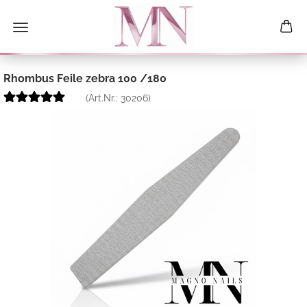
Rhombus Feile zebra 100 /180
(Art.Nr.:
30206
)