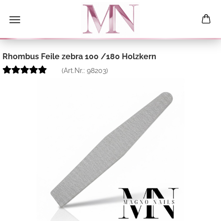
Rhombus Feile zebra 100 /180 Holzkern
(Art.Nr.:
98203
)