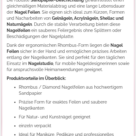
Die robuste
Sandpapier-Beschichtung
gewährleistet einen
gleichmäßigen Materialabtrag und eine lange Lebensdauer
der
Nagel Feilen
. Sie eignen sich ideal zum Kürzen, Formen
und Nacharbeiten von
Gelnägeln, Acrylnägeln, Shellac und
Naturnägeln
. Durch die stabile Verarbeitung bieten diese
Nagelfeilen
ein sauberes Feilergebnis ohne Splittern oder
Beschädigungen der Nagelplatte.
Dank der ergonomischen Rhombus-Form liegen die
Nagel
Feilen
sicher in der Hand und ermöglichen präzises Arbeiten
entlang der Nagelkanten. Sie sind perfekt für den täglichen
Einsatz im
Nagelstudio
, für mobile Nageldesignerinnen sowie
für anspruchsvolle Heimanwendungen geeignet.
Produktvorteile im Überblick:
Rhombus / Diamond Nagelfeilen aus hochwertigem
Sandpapier
Präzise Form für exaktes Feilen und saubere
Nagelkanten
Für Natur- und Kunstnägel geeignet
einzeln verpackt
Ideal für Maniküre, Pediküre und professionelles