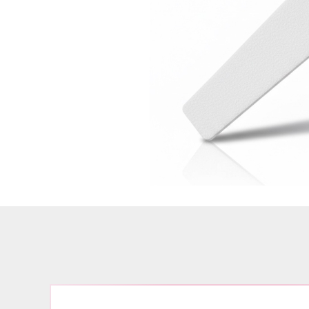
Airbrush
3D Nail Formen
Feine Acrylfarbe / Aquarell
Nail Piercing