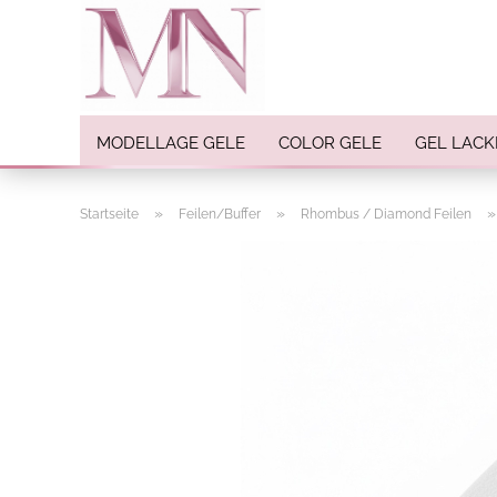
MODELLAGE GELE
COLOR GELE
GEL LACK
»
»
Startseite
Feilen/Buffer
Rhombus / Diamond Feilen
Nail Art anzeigen
Strasssteine
Einlegemotive / Overlays
Pigmente
Nail Sticker
Nail Art Folien
Nail Stamping
Glitter
INK Colors
Nail Art Sets