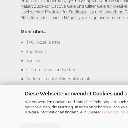
Produkte für moderne Nagelmodellage und professionelle
Nailart Zubehör, Cat Eye Gele und Glitter Gele für kreativ
Hochwertige Produkte für Studioqualität und langlebige G
Alles für professionelle Nägel, Naildesign und moderne T
Mehr über...
TPO: Aktuelle Infos
Impressum
Kontakt
Liefer- und Versandkosten
Widerrufsrecht & Widerrufsformular
Privatsphäre und Datenschutz
Diese Webseite verwendet Cookies und a
AGB
Wir verwenden Cookies und ähnliche Technologien, auch vo
Cookie Einstellungen
gewährleisten, die Nutzung unseres Angebotes zu analysie
Weitere Informationen finden Sie in unserer
Datenschutzer
Vertrag widerrufen