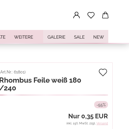
...
TE
WEITERE
GALERIE
SALE
NEW
Auf
(Art.Nr.:
61801
)
Rhombus Feile weiß 180
den
/240
Merkz
-55%
Nur 0,35 EUR
inkl. 19% MwSt. zzgl.
Versand