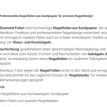
rofessionelle Nagelfeilen aus Sandpapier für präzises Nageldesign
 Diamond Feilen
sind hochwertige
Nagelfeilen aus Sandpapier
, die 
ei Maniküre, Pediküre und professionellem Nageldesign entwickelt wu
 ermöglicht exaktes Feilen auch an schwer erreichbaren Stellen un
bung von
Natur- und Kunstnägeln
.
eschichtung
gewährleistet einen gleichmäßigen Materialabtrag und
nen sich ideal zum Kürzen, Formen und Nacharbeiten von
Gelnägeln, A
tabile Verarbeitung bieten diese
Nagelfeilen
ein sauberes Feilergebni
platte.
Rhombus-Form liegen die
Nagel Feilen
sicher in der Hand und ermög
ie sind perfekt für den täglichen Einsatz im
Nagelstudio
, für mobil
 Heimanwendungen geeignet.
ick:
Nagelfeilen aus hochwertigem Sandpapier
aktes Feilen und saubere Nagelkanten