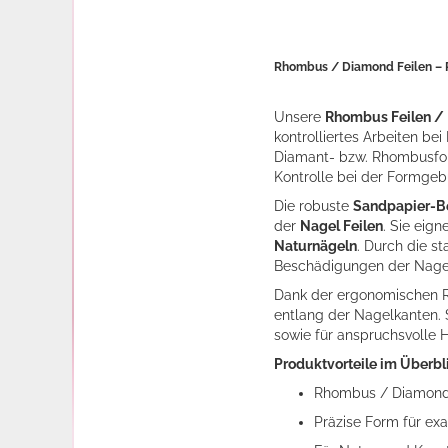
Rhombus / Diamond Feilen – P
Unsere
Rhombus Feilen /
kontrolliertes Arbeiten b
Diamant- bzw. Rhombusform
Kontrolle bei der Formge
Die robuste
Sandpapier-B
der
Nagel Feilen
. Sie eig
Naturnägeln
. Durch die s
Beschädigungen der Nagel
Dank der ergonomischen 
entlang der Nagelkanten. S
sowie für anspruchsvolle
Produktvorteile im Überbl
Rhombus / Diamond 
Präzise Form für ex