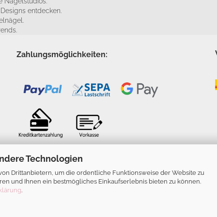
 Nagelstudios.
e Designs entdecken.
elnägel.
rends.
Zahlungsmöglichkeiten:
ndere Technologien
n Drittanbietern, um die ordentliche Funktionsweise der Website zu
ren und Ihnen ein bestmögliches Einkaufserlebnis bieten zu können.
klärung
.