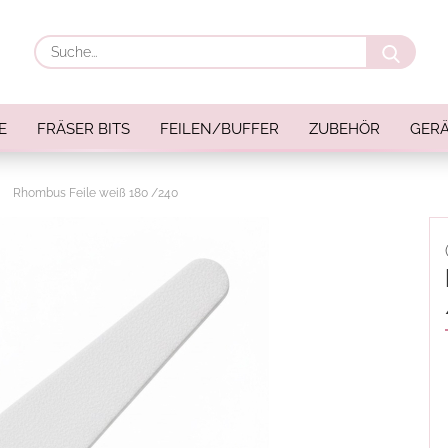
Suche
E
FRÄSER BITS
FEILEN/BUFFER
ZUBEHÖR
GERÄ
»
Rhombus Feile weiß 180 /240