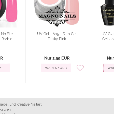
 No File
UV Gel - 605 - Farb Gel
UV Glas
 Barbie
Dusky Pink
Gel - 0
UR
Nur 2,99 EUR
Nur
KEL
WARENKORB
WA
ägel und kreative Nailart.
kaufen.