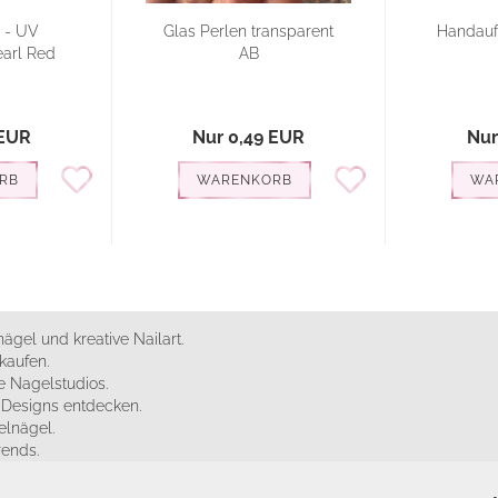
l - UV
Glas Perlen transparent
Handauf
earl Red
AB
 EUR
Nur 0,49 EUR
Nur
RB
WARENKORB
WA
ägel und kreative Nailart.
kaufen.
 Nagelstudios.
e Designs entdecken.
elnägel.
rends.