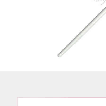
Airbrush
3D Nail Formen
Feine Acrylfarbe / Aquarell
Nail Piercing