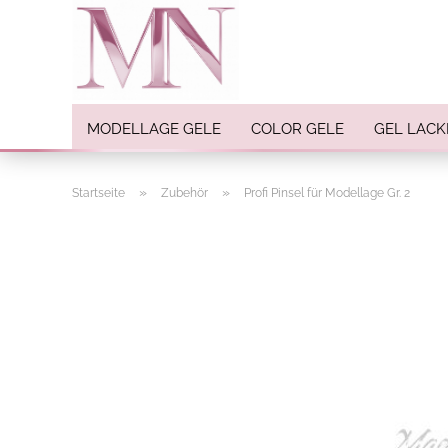
MODELLAGE GELE
COLOR GELE
GEL LACK
»
»
Startseite
Zubehör
Profi Pinsel für Modellage Gr. 2
Nail Art anzeigen
Strasssteine
Einlegemotive / Overlays
Pigmente
Nail Sticker
Nail Art Folien
Nail Stamping
Glitter
INK Colors
Nail Art Sets