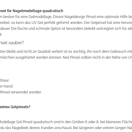
insel für Nagelmodellage quadratisch
 am besten für eine Gelmodellage. Dieser Nageldesign Pinsel eine optimale Hilfe
flexibel, so kann das UV Gel perfekt geformt werden. Der Gelpinsel hat eine herv
dauer. Die flache und schmale Spitze ist besonders beliebt und eignet sich für 
ik.
nsel sauber?
ten bleibt und nicht an Qualität verliert ist es wichtig, ihn nach dem Gebrauch mit
e Härchen ausgehärtet werden können. Nail Pinsel sollten nicht in der Nähe von
thaar
der Hand
r Pinsel verwendet werden
eines Gelpinsels?
ellage Gel Pinsel quadratisch sind in den Größen 6 oder 8, bei kleineren Fläche
du das Nagelbett deines Kunden anschaust. Bei längeren oder extrem langen Nä