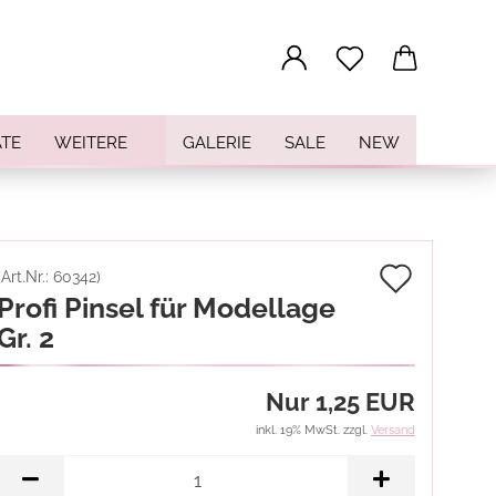
...
TE
WEITERE
GALERIE
SALE
NEW
Auf
(Art.Nr.:
60342
)
Profi Pinsel für Modellage
den
Gr. 2
Merkz
Nur 1,25 EUR
inkl. 19% MwSt. zzgl.
Versand