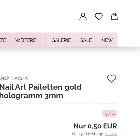
...
TE
WEITERE
GALERIE
SALE
NEW
Auf
(Art.Nr.:
50247
)
Nail Art Pailetten gold
den
hologramm 3mm
Merkz
-50%
Nur 0,50 EUR
inkl. 19% MwSt. zzgl.
Versand