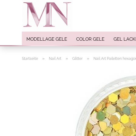
MODELLAGE GELE
COLOR GELE
GEL LACK
»
»
»
Startseite
Nail Art
Glitter
Nail Art Pailetten hexago
Nail Art anzeigen
Strasssteine
Einlegemotive / Overlays
Pigmente
Nail Sticker
Nail Art Folien
Nail Stamping
Glitter
INK Colors
Nail Art Sets