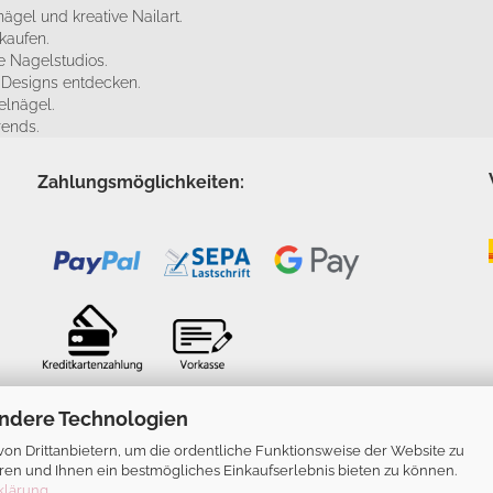
ägel und kreative Nailart.
kaufen.
 Nagelstudios.
e Designs entdecken.
elnägel.
rends.
Zahlungsmöglichkeiten:
ndere Technologien
n Drittanbietern, um die ordentliche Funktionsweise der Website zu
ren und Ihnen ein bestmögliches Einkaufserlebnis bieten zu können.
klärung
.