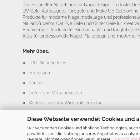
Professioneller Nagelshop für Nageldesign Produkte, Geln
UV Gele, Aufbaugele, Farbgele und Make Up Gele online 
Produkte für moderne Nagelmodellage und professionelle
Nailart Zubehör, Cat Eye Gele und Glitter Gele für kreativ
Hochwertige Produkte für Studioqualität und langlebige G
Alles für professionelle Nägel, Naildesign und moderne T
Mehr über...
TPO: Aktuelle Infos
Impressum
Kontakt
Liefer- und Versandkosten
Widerrufsrecht & Widerrufsformular
Privatsphäre und Datenschutz
Diese Webseite verwendet Cookies und a
AGB
Wir verwenden Cookies und ähnliche Technologien, auch vo
Cookie Einstellungen
gewährleisten, die Nutzung unseres Angebotes zu analysie
Weitere Informationen finden Sie in unserer
Datenschutzer