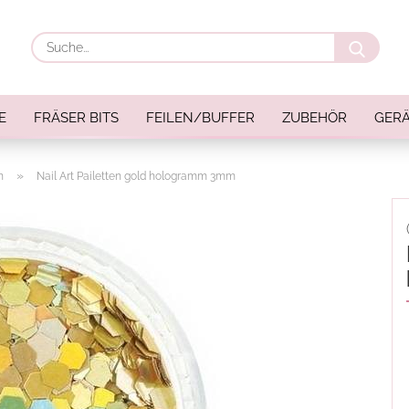
Suche
E
FRÄSER BITS
FEILEN/BUFFER
ZUBEHÖR
GERÄ
»
n
Nail Art Pailetten gold hologramm 3mm