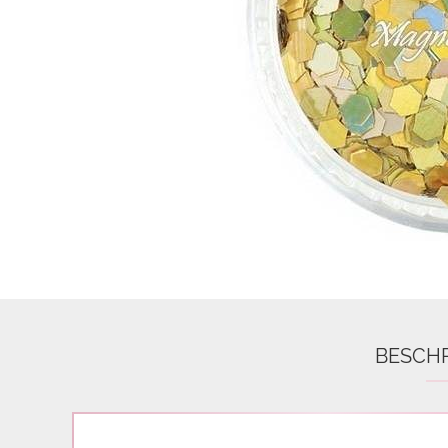
Airbrush
3D Nail Formen
Feine Acrylfarbe / Aquarell
Nail Piercing
BESCH