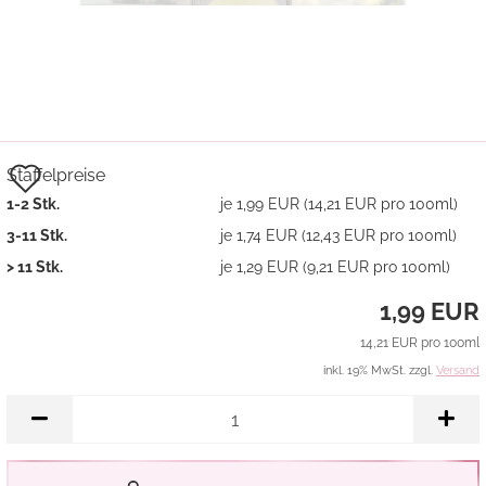
Auf
Staffelpreise
1-2 Stk.
je 1,99 EUR (14,21 EUR pro 100ml)
den
3-11 Stk.
je 1,74 EUR (12,43 EUR pro 100ml)
Merkzettel
> 11 Stk.
je 1,29 EUR (9,21 EUR pro 100ml)
1,99 EUR
14,21 EUR pro 100ml
inkl. 19% MwSt. zzgl.
Versand