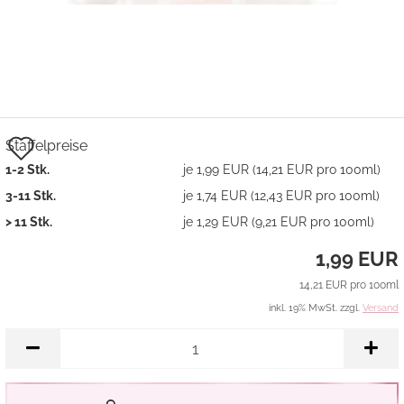
Auf
Staffelpreise
1-2 Stk.
je 1,99 EUR (14,21 EUR pro 100ml)
den
3-11 Stk.
je 1,74 EUR (12,43 EUR pro 100ml)
Merkzettel
> 11 Stk.
je 1,29 EUR (9,21 EUR pro 100ml)
1,99 EUR
14,21 EUR pro 100ml
inkl. 19% MwSt. zzgl.
Versand