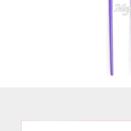
Airbrush
3D Nail Formen
Feine Acrylfarbe / Aquarell
Nail Piercing