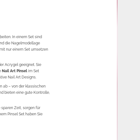
beiten. In einem Set sind
und die Nagelmodellage
n mit nur einem Set umsetzen
er Acrygel geeignet. Sie
ie
Nail Art Pinsel
im Set
ive Nail Art Designs.
 ab – von der klassischen
d bieten eine gute Kontrolle,
 sparen Zeit, sorgen für
nem Pinsel Set haben Sie