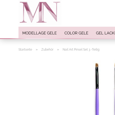
MODELLAGE GELE
COLOR GELE
GEL LACK
»
»
Startseite
Zubehör
Nail Art Pinsel Set 3 -Teilig
Nail Art anzeigen
Strasssteine
Einlegemotive / Overlays
Pigmente
Nail Sticker
Nail Art Folien
Nail Stamping
Glitter
INK Colors
Nail Art Sets