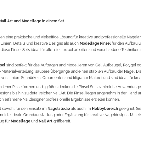
 Nail Art und Modellage in einem Set
ten eine praktische und vielseitige Lösung für kreative und professionelle Nagelar
 Linien, Details und kreative Designs als auch
Modellage Pinsel
für den Aufbau 
diese Pinsel Sets ideal für alle, die flexibel arbeiten und verschiedene Technike
sel
sind perfekt für das Auftragen und Modellieren von Gel, Aufbaugel, Polygel od
 Materialverteilung, saubere Übergänge und einen stabilen Aufbau der Nägel. D
on Linien, Schnörkeln, Ornamenten und filigraner Malerei und sind ideal für kreat
edener Pinselformen und -größen decken die Pinsel Sets zahlreiche Anwendungen
gns bis hin zu detailreicher Nail Art. Die Pinsel liegen angenehm in der Hand un
h erfahrene Naildesigner professionelle Ergebnisse erzielen können.
d sowohl für den Einsatz im
Nagelstudio
als auch im
Hobbybereich
geeignet. Sie
nd die ideale Grundausstattung oder Ergänzung für kreative Nageldesigns. Mit ei
ug für
Modellage
und
Nail Art
griffbereit.