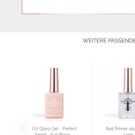
WEITERE PASSEND
UV Glanz Gel - Perfect
Nail Primer sä
Finish - Sun Block -
14ml