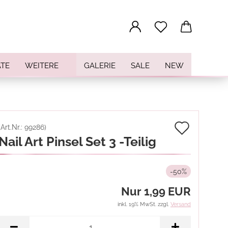
...
TE
WEITERE
GALERIE
SALE
NEW
Auf
(Art.Nr.:
99286
)
Nail Art Pinsel Set 3 -Teilig
den
Merkz
-50%
Nur 1,99 EUR
inkl. 19% MwSt. zzgl.
Versand