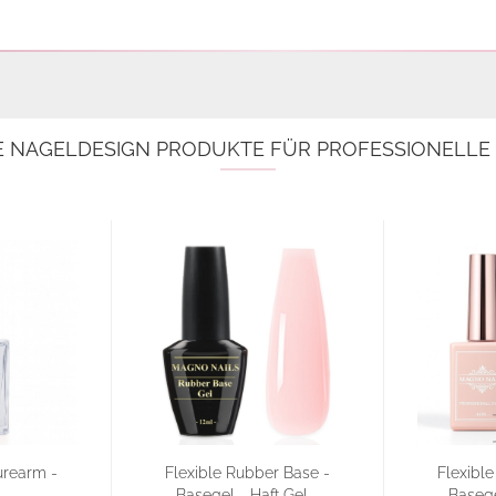
E NAGELDESIGN PRODUKTE FÜR PROFESSIONELL
urearm -
Flexible Rubber Base -
Flexibl
Basegel - Haft Gel -
Basege