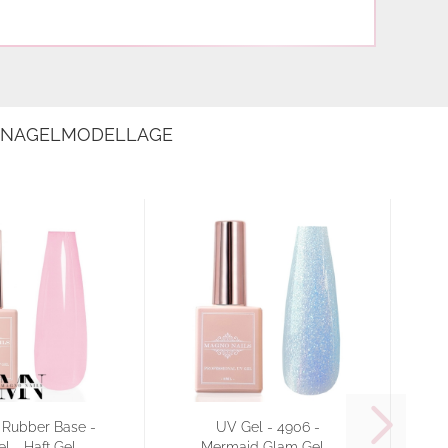
E NAGELMODELLAGE
e Rubber Base -
UV Gel - 4906 -
l - Haft Gel -
Mermaid Glam Gel -