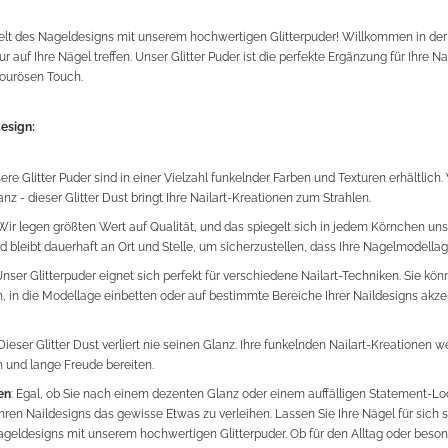
lt des Nageldesigns mit unserem hochwertigen Glitterpuder! Willkommen in der 
r auf Ihre Nägel treffen. Unser Glitter Puder ist die perfekte Ergänzung für Ihre Na
ourösen Touch.
esign:
sere Glitter Puder sind in einer Vielzahl funkelnder Farben und Texturen erhältlic
anz - dieser Glitter Dust bringt Ihre Nailart-Kreationen zum Strahlen.
 Wir legen größten Wert auf Qualität, und das spiegelt sich in jedem Körnchen unser
nd bleibt dauerhaft an Ort und Stelle, um sicherzustellen, dass Ihre Nagelmodellag
Unser Glitterpuder eignet sich perfekt für verschiedene Nailart-Techniken. Sie kö
 in die Modellage einbetten oder auf bestimmte Bereiche Ihrer Naildesigns akzent
 Dieser Glitter Dust verliert nie seinen Glanz. Ihre funkelnden Nailart-Kreationen 
 und lange Freude bereiten.
en
: Egal, ob Sie nach einem dezenten Glanz oder einem auffälligen Statement-Lo
Ihren Naildesigns das gewisse Etwas zu verleihen. Lassen Sie Ihre Nägel für sich 
geldesigns mit unserem hochwertigen Glitterpuder. Ob für den Alltag oder beson