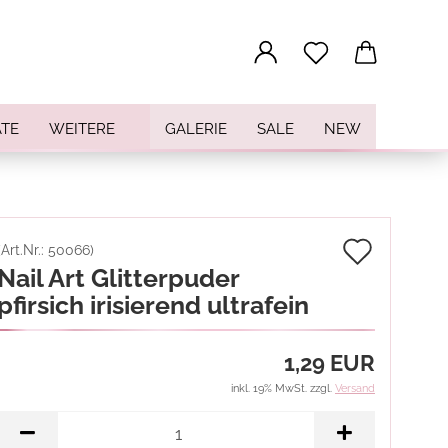
...
TE
WEITERE
GALERIE
SALE
NEW
Auf
(Art.Nr.:
50066
)
Nail Art Glitterpuder
den
pfirsich irisierend ultrafein
Merkz
1,29 EUR
inkl. 19% MwSt. zzgl.
Versand