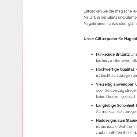
Entdecken Sie die magische We
Nailart, in der Glanz und Glamou
Nägeln einen funkelnden, glam
Unser Glitterpuder für Nageld
Funkelnde Brillanz
: Un
bis hin zu intensivem Gl
Hochwertige Qualität
:
ist leicht aufzutragen u
Vielseitig anwendbar
: 
oder Gelüberzug streuen,
keine Grenzen gesetzt!
Langlebige Schönheit
:
Aufmerksamkeit erregen
Naildesigns zum Staun
ist die ideale Wahl, um 
zauberhafte Welt des Na