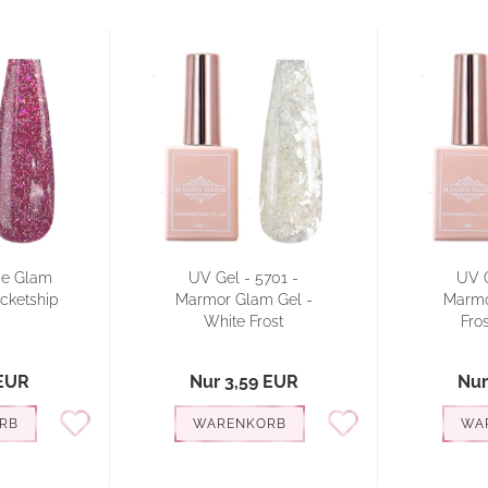
ce Glam
UV Gel - 5701 -
UV G
ocketship
Marmor Glam Gel -
Marmo
White Frost
Fros
 EUR
Nur 3,59 EUR
Nur
RB
WARENKORB
WA