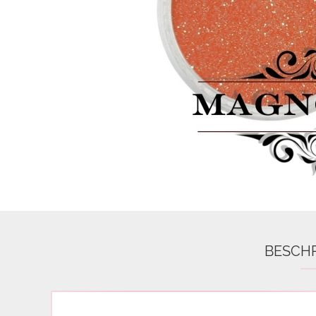
Airbrush
3D Nail Formen
Feine Acrylfarbe / Aquarell
Nail Piercing
BESCH