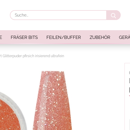
Suche
E
FRÄSER BITS
FEILEN/BUFFER
ZUBEHÖR
GERÄ
rt Glitterpuder pfirsich irisierend ultrafein