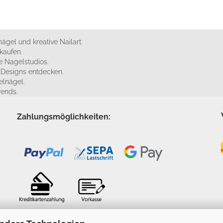
ägel und kreative Nailart.
kaufen.
 Nagelstudios.
e Designs entdecken.
elnägel.
rends.
Zahlungsmöglichkeiten: