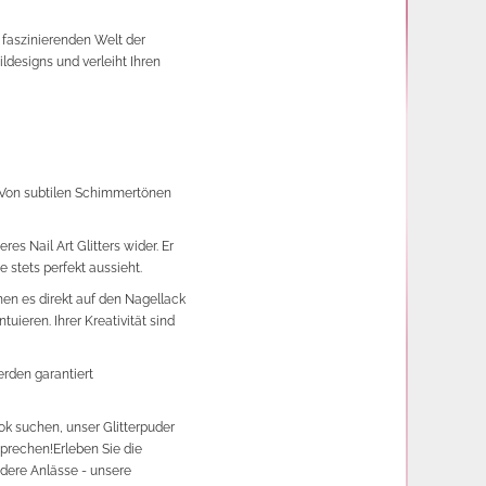
faszinierenden Welt der
ildesigns und verleiht Ihren
h. Von subtilen Schimmertönen
es Nail Art Glitters wider. Er
e stets perfekt aussieht.
nnen es direkt auf den Nagellack
uieren. Ihrer Kreativität sind
werden garantiert
ok suchen, unser Glitterpuder
sprechen!
Erleben Sie die
dere Anlässe - unsere