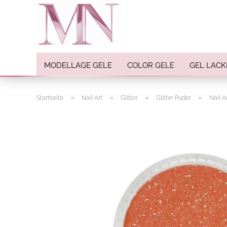
MODELLAGE GELE
COLOR GELE
GEL LACK
»
»
»
»
Startseite
Nail Art
Glitter
Glitter Puder
Nail A
Nail Art anzeigen
Strasssteine
Einlegemotive / Overlays
Pigmente
Nail Sticker
Nail Art Folien
Nail Stamping
Glitter
INK Colors
Nail Art Sets