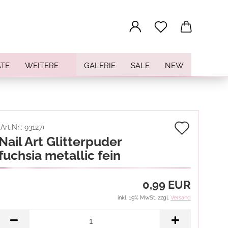
...
TE
WEITERE
GALERIE
SALE
NEW
Auf
(Art.Nr.:
93127
)
Nail Art Glitterpuder
den
fuchsia metallic fein
Merkz
0,99 EUR
inkl. 19% MwSt. zzgl.
Versand