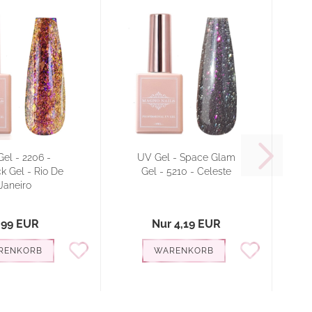
el - 2206 -
UV Gel - Space Glam
k Gel - Rio De
Gel - 5210 - Celeste
G
Janeiro
,99 EUR
Nur 4,19 EUR
RENKORB
WARENKORB