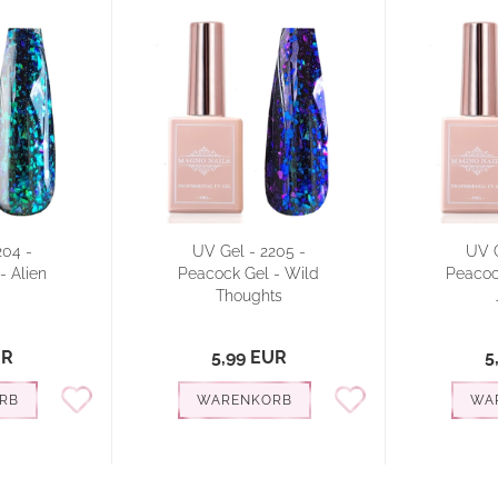
204 -
UV Gel - 2205 -
UV G
- Alien
Peacock Gel - Wild
Peacoc
Thoughts
UR
5,99 EUR
5
RB
WARENKORB
WA