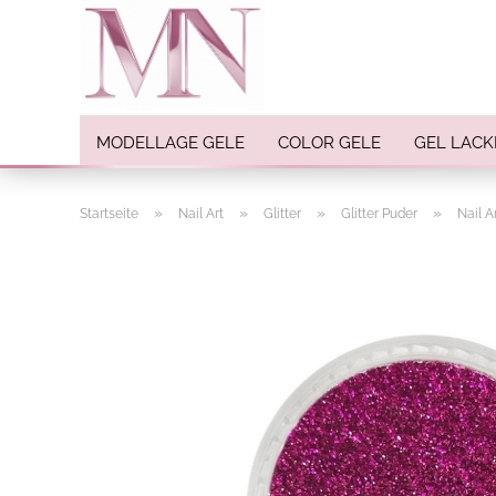
MODELLAGE GELE
COLOR GELE
GEL LACK
»
»
»
»
Startseite
Nail Art
Glitter
Glitter Puder
Nail A
Nail Art anzeigen
Strasssteine
Einlegemotive / Overlays
Pigmente
Nail Sticker
Nail Art Folien
Nail Stamping
Glitter
INK Colors
Nail Art Sets