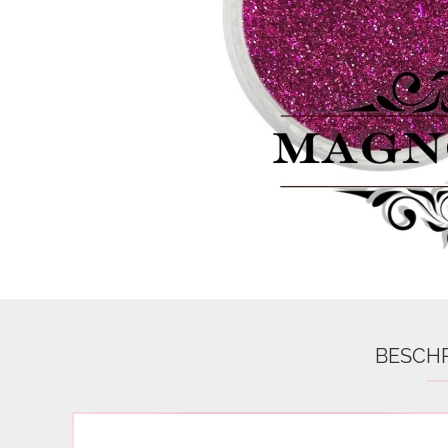
Airbrush
3D Nail Formen
Feine Acrylfarbe / Aquarell
Nail Piercing
BESCH