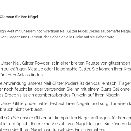
 Glamour für Ihre Nägel
sign Welt mit unserem hochwertigen Nail Glitter Puder. Dieses zauberhafte Nageld
von Eleganz und Glamour, der sicherlich alle Blicke auf sie ziehen wird.
:
Unser Nail Glitter Powder ist in einer breiten Palette von glitzernden
in zu kräftigen Metallic oder Holographic Glitter. Sie können Ihrer Krea
für jeden Anlass finden.
e Anwendung unseres Nail Glitter Puders ist denkbar einfach. Tragen
er noch feucht ist, oder verwenden Sie ihn mit einem Glanz Gel ohne
Das Ergebnis ist ein atemberaubendes Funkeln auf Ihren Nägeln.
Unser Glitterpuder haftet fest auf Ihren Nägeln und sorgt für einen 
brauch nicht verblasst.
t :
Ob Sie unsere Glitzer auf kompletten Nagel auftragen, für French
litter ermöglicht Ihnen eine Vielzahl von Nageldesigns. Sie können da
tzen oder Ihren Nägeln ein funkelndes Finish verleihen.