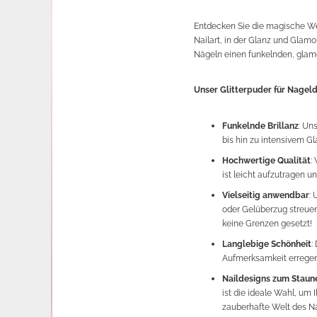
Entdecken Sie die magische We
Nailart, in der Glanz und Glamou
Nägeln einen funkelnden, glam
Unser Glitterpuder für Nageld
Funkelnde Brillanz
: Un
bis hin zu intensivem Gl
Hochwertige Qualität
:
ist leicht aufzutragen u
Vielseitig anwendbar
: 
oder Gelüberzug streuen,
keine Grenzen gesetzt!
Langlebige Schönheit
:
Aufmerksamkeit erregen
Naildesigns zum Staun
ist die ideale Wahl, um 
zauberhafte Welt des Na