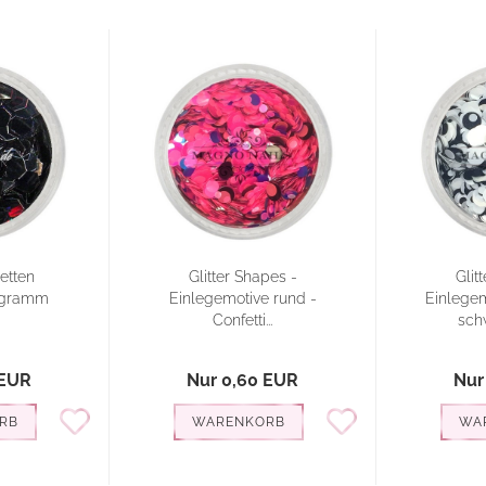
letten
Glitter Shapes -
Glit
ogramm
Einlegemotive rund -
Einlegem
Confetti...
schw
 EUR
Nur 0,60 EUR
Nur
RB
WARENKORB
WA