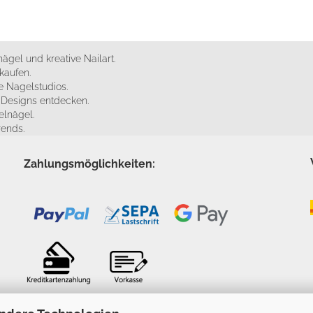
ägel und kreative Nailart.
kaufen.
 Nagelstudios.
e Designs entdecken.
elnägel.
rends.
Zahlungsmöglichkeiten: