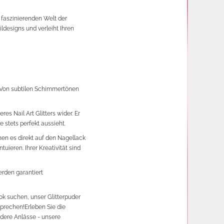
faszinierenden Welt der
ildesigns und verleiht Ihren
h. Von subtilen Schimmertönen
es Nail Art Glitters wider. Er
e stets perfekt aussieht.
nnen es direkt auf den Nagellack
uieren. Ihrer Kreativität sind
werden garantiert
ok suchen, unser Glitterpuder
sprechen!
Erleben Sie die
dere Anlässe - unsere