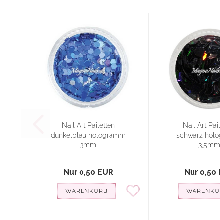
Nail Art Pailetten
Nail Art Pai
dunkelblau hologramm
schwarz hol
3mm
3,5mm
Nur 0,50 EUR
Nur 0,50
WARENKORB
WARENKO