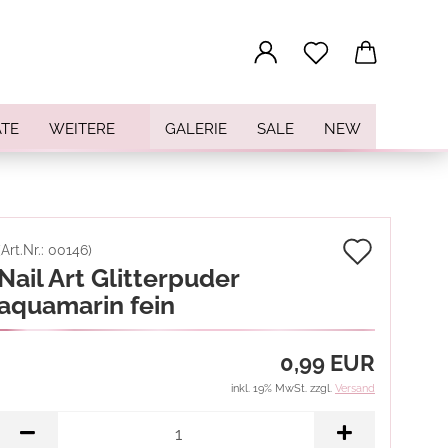
...
TE
WEITERE
GALERIE
SALE
NEW
Auf
(Art.Nr.:
00146
)
Nail Art Glitterpuder
den
aquamarin fein
Merkz
0,99 EUR
inkl. 19% MwSt. zzgl.
Versand