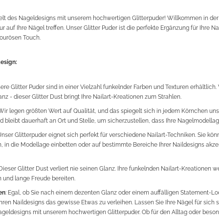
lt des Nageldesigns mit unserem hochwertigen Glitterpuder! Willkommen in der 
r auf Ihre Nägel treffen. Unser Glitter Puder ist die perfekte Ergänzung für Ihre Na
ourösen Touch.
esign:
sere Glitter Puder sind in einer Vielzahl funkelnder Farben und Texturen erhältlic
anz - dieser Glitter Dust bringt Ihre Nailart-Kreationen zum Strahlen.
 Wir legen größten Wert auf Qualität, und das spiegelt sich in jedem Körnchen unser
nd bleibt dauerhaft an Ort und Stelle, um sicherzustellen, dass Ihre Nagelmodellag
Unser Glitterpuder eignet sich perfekt für verschiedene Nailart-Techniken. Sie kö
 in die Modellage einbetten oder auf bestimmte Bereiche Ihrer Naildesigns akzent
 Dieser Glitter Dust verliert nie seinen Glanz. Ihre funkelnden Nailart-Kreationen 
 und lange Freude bereiten.
en
: Egal, ob Sie nach einem dezenten Glanz oder einem auffälligen Statement-Lo
Ihren Naildesigns das gewisse Etwas zu verleihen. Lassen Sie Ihre Nägel für sich 
geldesigns mit unserem hochwertigen Glitterpuder. Ob für den Alltag oder beson