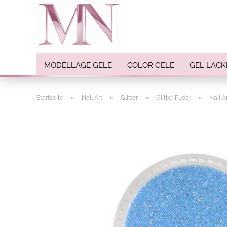
MODELLAGE GELE
COLOR GELE
GEL LACK
»
»
»
»
Startseite
Nail Art
Glitter
Glitter Puder
Nail A
Nail Art anzeigen
Strasssteine
Einlegemotive / Overlays
Pigmente
Nail Sticker
Nail Art Folien
Nail Stamping
Glitter
INK Colors
Nail Art Sets