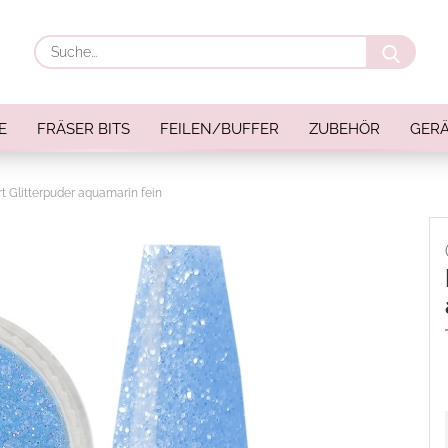
Suche
E
FRÄSER BITS
FEILEN/BUFFER
ZUBEHÖR
GERÄ
rt Glitterpuder aquamarin fein