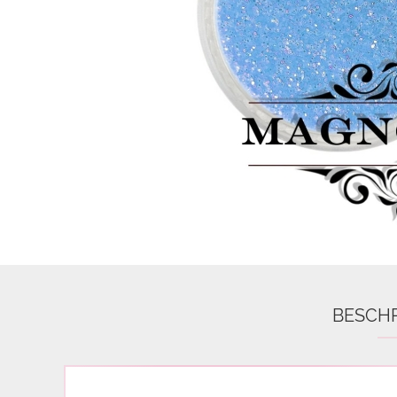
Airbrush
3D Nail Formen
Feine Acrylfarbe / Aquarell
Nail Piercing
BESCH