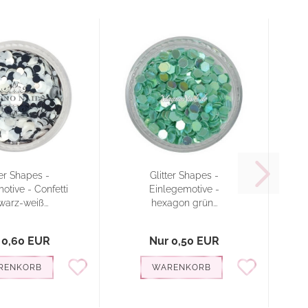
ter Shapes -
Glitter Shapes -
otive - Confetti
Einlegemotive -
E
arz-weiß...
hexagon grün...
 0,60 EUR
Nur 0,50 EUR
RENKORB
WARENKORB