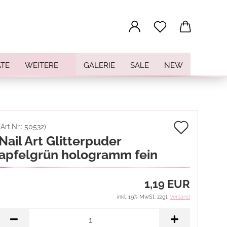
...
TE
WEITERE
GALERIE
SALE
NEW
Auf
(Art.Nr.:
50532
)
Nail Art Glitterpuder
den
apfelgrün hologramm fein
Merkz
1,19 EUR
inkl. 19% MwSt. zzgl.
Versand