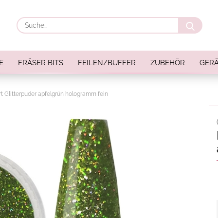
Suche
E
FRÄSER BITS
FEILEN/BUFFER
ZUBEHÖR
GERÄ
rt Glitterpuder apfelgrün hologramm fein