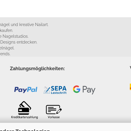
ägel und kreative Nailart.
kaufen.
 Nagelstudios.
e Designs entdecken.
elnägel.
rends.
Zahlungsmöglichkeiten: