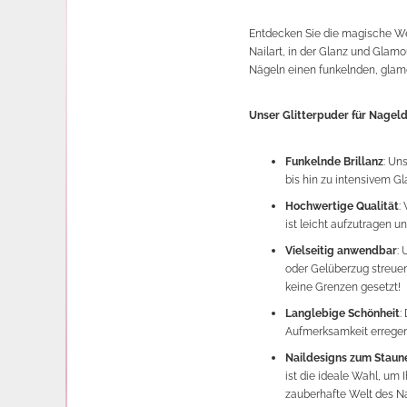
Entdecken Sie die magische We
Nailart, in der Glanz und Glamou
Nägeln einen funkelnden, glam
Unser Glitterpuder für Nageld
Funkelnde Brillanz
: Un
bis hin zu intensivem Gl
Hochwertige Qualität
:
ist leicht aufzutragen u
Vielseitig anwendbar
: 
oder Gelüberzug streuen,
keine Grenzen gesetzt!
Langlebige Schönheit
:
Aufmerksamkeit erregen
Naildesigns zum Staun
ist die ideale Wahl, um 
zauberhafte Welt des Na