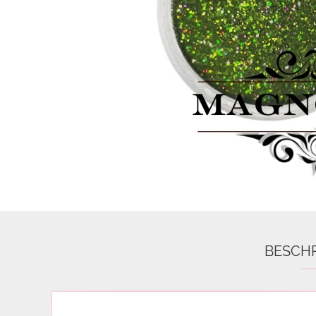
Airbrush
3D Nail Formen
Feine Acrylfarbe / Aquarell
Nail Piercing
BESCH