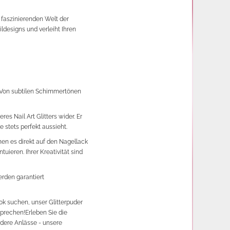
faszinierenden Welt der
ildesigns und verleiht Ihren
h. Von subtilen Schimmertönen
es Nail Art Glitters wider. Er
e stets perfekt aussieht.
nnen es direkt auf den Nagellack
uieren. Ihrer Kreativität sind
werden garantiert
ok suchen, unser Glitterpuder
sprechen!
Erleben Sie die
dere Anlässe - unsere