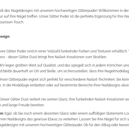
lt des Nageldesigns mit unserem hochwertigen Glitterpuder! Willkommen in der 
r auf Ihre Nägel treffen. Unser Glitter Puder ist die perfekte Ergänzung für Ihre Na
ourösen Touch.
esign:
sere Glitter Puder sind in einer Vielzahl funkelnder Farben und Texturen erhältlic
anz - dieser Glitter Dust bringt Ihre Nailart-Kreationen zum Strahlen.
 Wir legen größten Wert auf Qualität, und das spiegelt sich in jedem Körnchen unser
nd bleibt dauerhaft an Ort und Stelle, um sicherzustellen, dass Ihre Nagelmodellag
Unser Glitterpuder eignet sich perfekt für verschiedene Nailart-Techniken. Sie kö
 in die Modellage einbetten oder auf bestimmte Bereiche Ihrer Naildesigns akzent
 Dieser Glitter Dust verliert nie seinen Glanz. Ihre funkelnden Nailart-Kreationen 
 und lange Freude bereiten.
en
: Egal, ob Sie nach einem dezenten Glanz oder einem auffälligen Statement-Lo
Ihren Naildesigns das gewisse Etwas zu verleihen. Lassen Sie Ihre Nägel für sich 
geldesigns mit unserem hochwertigen Glitterpuder. Ob für den Alltag oder beson