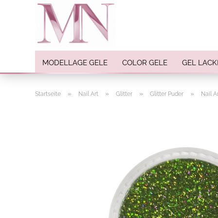
MODELLAGE GELE
COLOR GELE
GEL LACK
»
»
»
»
Startseite
Nail Art
Glitter
Glitter Puder
Nail A
Nail Art anzeigen
Strasssteine
Einlegemotive / Overlays
Pigmente
Nail Sticker
Nail Art Folien
Nail Stamping
Glitter
INK Colors
Nail Art Sets