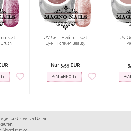
nium Cat
UV Gel - Platinium Cat
UV Ge
 Crush
Eye - Forever Beauty
Pa
 EUR
Nur 3,59 EUR
5
RB
WARENKORB
WA
ägel und kreative Nailart.
kaufen.
 Nagelstudios.