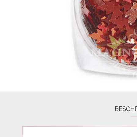
Airbrush
3D Nail Formen
Feine Acrylfarbe / Aquarell
Nail Piercing
BESCH