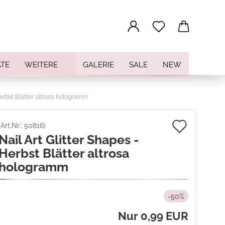
...
TE
WEITERE
GALERIE
SALE
NEW
Herbst Blätter altrosa hologramm
Auf
(Art.Nr.:
50816
)
Nail Art Glitter Shapes -
den
Herbst Blätter altrosa
Merkz
hologramm
-50%
Nur 0,99 EUR