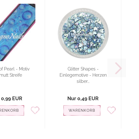
f Pearl - Motiv
Glitter Shapes -
mutt Streife
Einlegemotive - Herzen
E
silber...
 0,99 EUR
Nur 0,49 EUR
RENKORB
WARENKORB