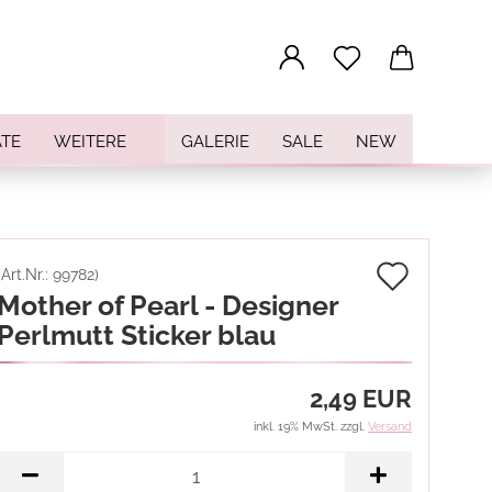
...
TE
WEITERE
GALERIE
SALE
NEW
Auf
(Art.Nr.:
99782
)
Mother of Pearl - Designer
den
Perlmutt Sticker blau
Merkz
2,49 EUR
inkl. 19% MwSt. zzgl.
Versand