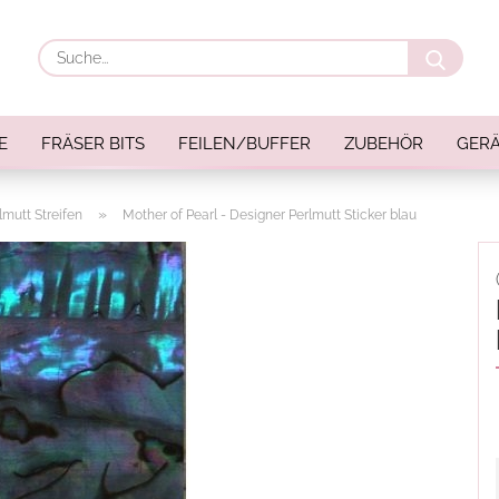
Suche
E
FRÄSER BITS
FEILEN/BUFFER
ZUBEHÖR
GERÄ
»
lmutt Streifen
Mother of Pearl - Designer Perlmutt Sticker blau