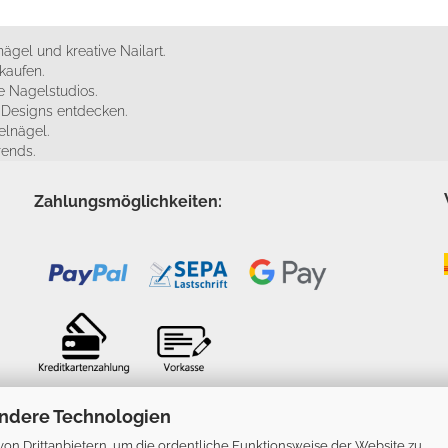
ägel und kreative Nailart.
kaufen.
 Nagelstudios.
e Designs entdecken.
elnägel.
rends.
Zahlungsmöglichkeiten:
ndere Technologien
n Drittanbietern, um die ordentliche Funktionsweise der Website zu