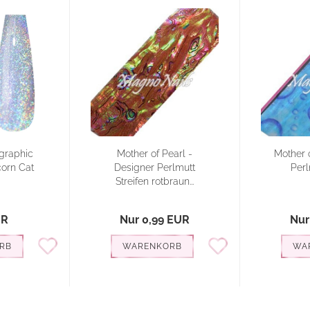
graphic
Mother of Pearl -
Mother o
corn Cat
Designer Perlmutt
Perl
Streifen rotbraun...
UR
Nur 0,99 EUR
Nur
RB
WARENKORB
WA