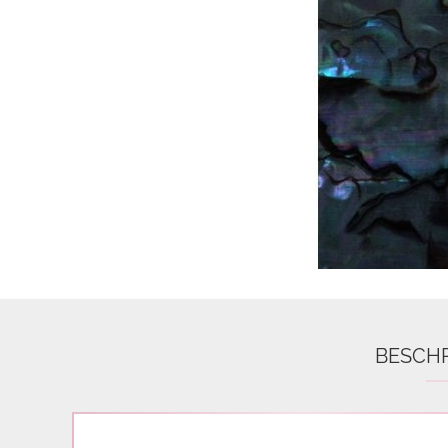
Airbrush
3D Nail Formen
Feine Acrylfarbe / Aquarell
Nail Piercing
BESCH