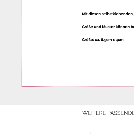
Mit diesen selbstklebenden
Größe und Muster können be
Größe: ca.
6
,5cm x
4
cm
WEITERE PASSEND