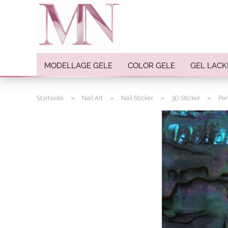
MODELLAGE GELE
COLOR GELE
GEL LACK
»
»
»
»
Startseite
Nail Art
Nail Sticker
3D Sticker
Per
Nail Art anzeigen
Strasssteine
Einlegemotive / Overlays
Pigmente
Nail Sticker
Nail Art Folien
Nail Stamping
Glitter
INK Colors
Nail Art Sets