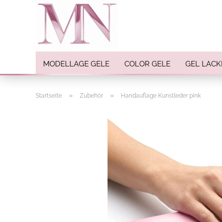
MODELLAGE GELE
COLOR GELE
GEL LACK
»
»
Startseite
Zubehör
Handauflage Kunstleder pink
Nail Art anzeigen
Strasssteine
Einlegemotive / Overlays
Pigmente
Nail Sticker
Nail Art Folien
Nail Stamping
Glitter
INK Colors
Nail Art Sets