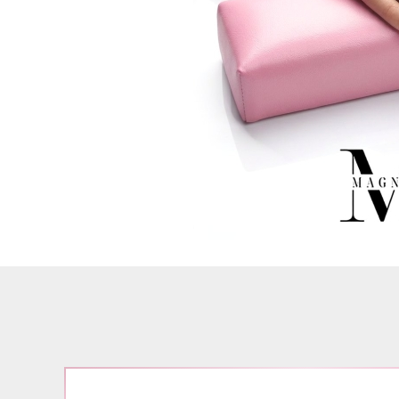
Airbrush
3D Nail Formen
Feine Acrylfarbe / Aquarell
Nail Piercing