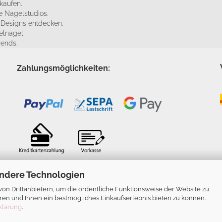
kaufen.
 Nagelstudios.
e Designs entdecken.
elnägel.
rends.
Zahlungsmöglichkeiten:
ndere Technologien
n Drittanbietern, um die ordentliche Funktionsweise der Website zu
ren und Ihnen ein bestmögliches Einkaufserlebnis bieten zu können.
klärung
.