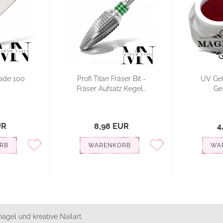
rade 100
Profi Titan Fräser Bit -
UV Gel 
Fräser Aufsatz Kegel...
Ge
UR
8,98 EUR
4
RB
WARENKORB
WA
ägel und kreative Nailart.