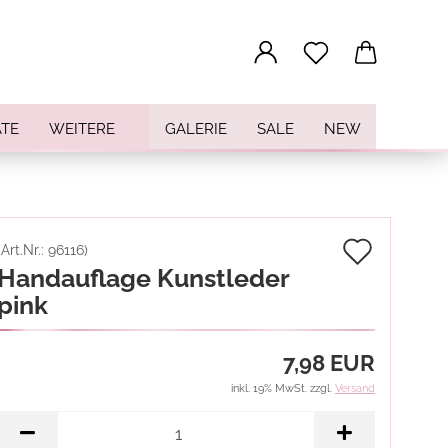
...
TE
WEITERE
GALERIE
SALE
NEW
Auf
(Art.Nr.:
96116
)
Handauflage Kunstleder
den
pink
Merkz
7,98 EUR
inkl. 19% MwSt. zzgl.
Versand