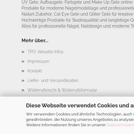
UV Gele, Aufbaugele, Farbgele und Make Up Gele online 
Produkte für moderne Nagelmodellage und professionelle
Nailart Zubehör, Cat Eye Gele und Glitter Gele für kreativ
Hochwertige Produkte für Studioqualität und langlebige G
Alles für professionelle Nägel, Naildesign und moderne T
Mehr über...
TPO: Aktuelle Infos
Impressum
Kontakt
Liefer- und Versandkosten
Widerrufsrecht & Widerrufsformular
Privatsphäre und Datenschutz
Diese Webseite verwendet Cookies und a
AGB
Wir verwenden Cookies und ähnliche Technologien, auch vo
Cookie Einstellungen
gewährleisten, die Nutzung unseres Angebotes zu analysie
Weitere Informationen finden Sie in unserer
Datenschutzer