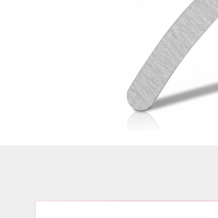
Airbrush
3D Nail Formen
Feine Acrylfarbe / Aquarell
Nail Piercing