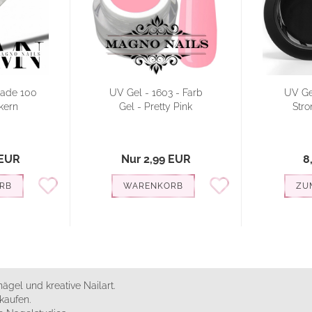
rade 100
UV Gel - 1603 - Farb
UV Gel
kern
Gel - Pretty Pink
Str
 EUR
Nur 2,99 EUR
8
RB
WARENKORB
ZU
ägel und kreative Nailart.
kaufen.