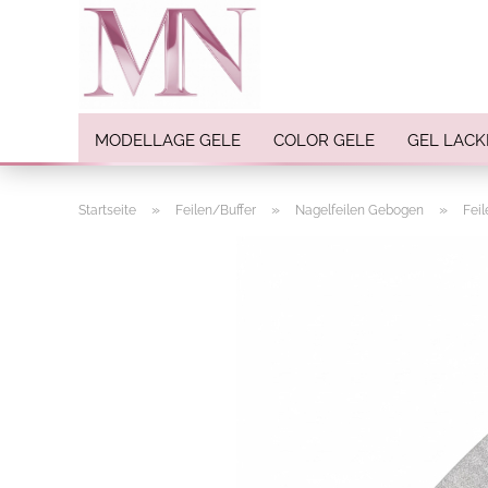
MODELLAGE GELE
COLOR GELE
GEL LACK
»
»
»
Startseite
Feilen/Buffer
Nagelfeilen Gebogen
Fei
Nail Art anzeigen
Strasssteine
Einlegemotive / Overlays
Pigmente
Nail Sticker
Nail Art Folien
Nail Stamping
Glitter
INK Colors
Nail Art Sets