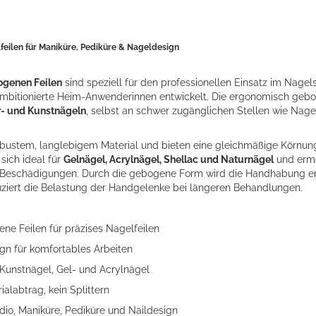
feilen für Maniküre, Pediküre & Nageldesign
genen Feilen
sind speziell für den professionellen Einsatz im Nagels
mbitionierte Heim-Anwenderinnen entwickelt. Die ergonomisch geb
- und Kunstnägeln
, selbst an schwer zugänglichen Stellen wie Nag
obustem, langlebigem Material und bieten eine gleichmäßige Körnung
sich ideal für
Gelnägel, Acrylnägel, Shellac und Naturnägel
und ermö
r Beschädigungen. Durch die gebogene Form wird die Handhabung erl
ziert die Belastung der Handgelenke bei längeren Behandlungen.
ne Feilen für präzises Nagelfeilen
n für komfortables Arbeiten
 Kunstnägel, Gel- und Acrylnägel
alabtrag, kein Splittern
dio, Maniküre, Pediküre und Naildesign