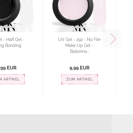
 - Haft Gel -
UV Gel - 292 - No File
C
ong Bonding
Make Up Gel -
Ballerina...
,99 EUR
9,99 EUR
M ARTIKEL
ZUM ARTIKEL