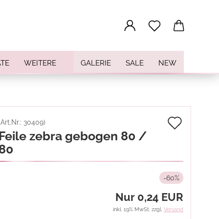
...
TE
WEITERE
GALERIE
SALE
NEW
Auf
(Art.Nr.:
30409
)
Feile zebra gebogen 80 /
den
80
Merkz
-60%
Nur 0,24 EUR
inkl. 19% MwSt. zzgl.
Versand