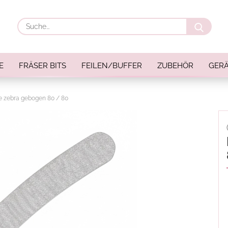
Suche
E
FRÄSER BITS
FEILEN/BUFFER
ZUBEHÖR
GERÄ
le zebra gebogen 80 / 80