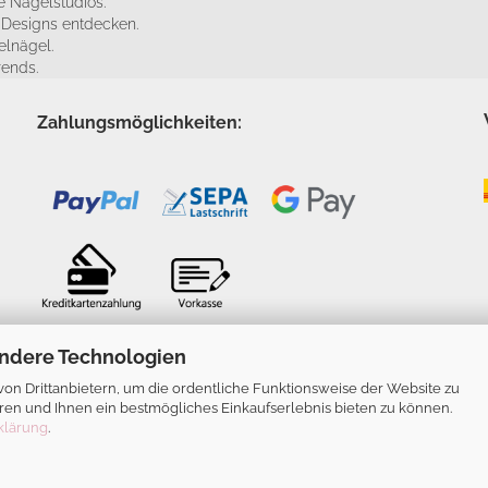
 Nagelstudios.
e Designs entdecken.
elnägel.
rends.
Zahlungsmöglichkeiten:
ndere Technologien
n Drittanbietern, um die ordentliche Funktionsweise der Website zu
ren und Ihnen ein bestmögliches Einkaufserlebnis bieten zu können.
klärung
.