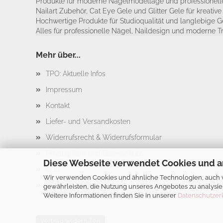
Produkte für moderne Nagelmodellage und professionelle
Nailart Zubehör, Cat Eye Gele und Glitter Gele für kreativ
Hochwertige Produkte für Studioqualität und langlebige G
Alles für professionelle Nägel, Naildesign und moderne T
Mehr über...
TPO: Aktuelle Infos
Impressum
Kontakt
Liefer- und Versandkosten
Widerrufsrecht & Widerrufsformular
Privatsphäre und Datenschutz
Diese Webseite verwendet Cookies und a
AGB
Wir verwenden Cookies und ähnliche Technologien, auch vo
Cookie Einstellungen
gewährleisten, die Nutzung unseres Angebotes zu analysie
Weitere Informationen finden Sie in unserer
Datenschutzer
Vertrag widerrufen