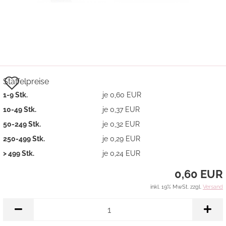
Auf
Staffelpreise
1-9 Stk.
je 0,60 EUR
den
10-49 Stk.
je 0,37 EUR
Merkzettel
50-249 Stk.
je 0,32 EUR
250-499 Stk.
je 0,29 EUR
> 499 Stk.
je 0,24 EUR
0,60 EUR
inkl. 19% MwSt. zzgl.
Versand