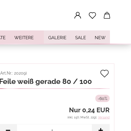
...
TE
WEITERE
GALERIE
SALE
NEW
Auf
(Art.Nr.:
20209
)
Feile weiß gerade 80 / 100
den
Merkz
-60%
Nur 0,24 EUR
inkl. 19% MwSt. zzgl.
Versand