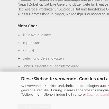
Nailart Zubehör, Cat Eye Gele und Glitter Gele für kreativ
Hochwertige Produkte für Studioqualität und langlebige G
Alles für professionelle Nägel, Naildesign und moderne T
Mehr über...
TPO: Aktuelle Infos
Impressum
Kontakt
Liefer- und Versandkosten
Widerrufsrecht & Widerrufsformular
Privatsphäre und Datenschutz
Diese Webseite verwendet Cookies und a
AGB
Wir verwenden Cookies und ähnliche Technologien, auch vo
Cookie Einstellungen
gewährleisten, die Nutzung unseres Angebotes zu analysie
Weitere Informationen finden Sie in unserer
Datenschutzer
Vertrag widerrufen