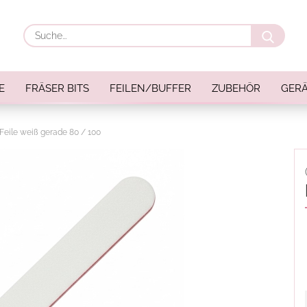
Suche
E
FRÄSER BITS
FEILEN/BUFFER
ZUBEHÖR
GERÄ
Feile weiß gerade 80 / 100