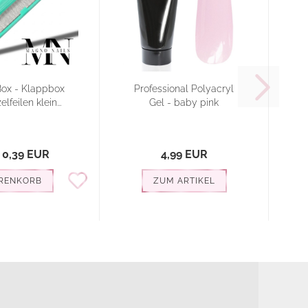
Box - Klappbox
Professional Polyacryl
F
elfeilen klein...
Gel - baby pink
 0,39 EUR
4,99 EUR
RENKORB
ZUM ARTIKEL