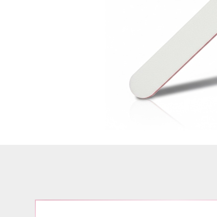
Airbrush
3D Nail Formen
Feine Acrylfarbe / Aquarell
Nail Piercing