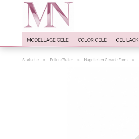
MODELLAGE GELE
COLOR GELE
GEL LACK
»
»
»
Startseite
Feilen/Buffer
Nagelfeilen Gerade Form
Nail Art anzeigen
Strasssteine
Einlegemotive / Overlays
Pigmente
Nail Sticker
Nail Art Folien
Nail Stamping
Glitter
INK Colors
Nail Art Sets