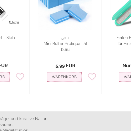
t - Stab
50 x
Feilen 
Mini Buffer Profiqualität
für Einz
blau
 EUR
5,99 EUR
Nur
RB
WARENKORB
WA
ägel und kreative Nailart.
kaufen.
 Nagelstudios.