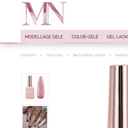
MODELLAGE GELE
COLOR GELE
GEL LACK
»
»
»
Startseite
Color Gele
Nach Farben sortiert
Nude F
Nail Art anzeigen
Strasssteine
Einlegemotive / Overlays
Pigmente
Nail Sticker
Nail Art Folien
Nail Stamping
Glitter
INK Colors
Nail Art Sets