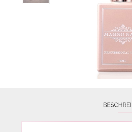
Airbrush
3D Nail Formen
Feine Acrylfarbe / Aquarell
Nail Piercing
BESCHRE