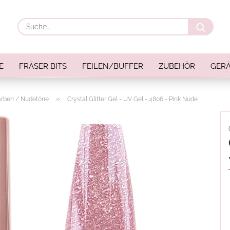
Suche
E
FRÄSER BITS
FEILEN/BUFFER
ZUBEHÖR
GERÄ
»
arben / Nudetöne
Crystal Glitter Gel - UV Gel - 4806 - Pink Nude