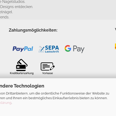
 Nagelstudios.
e Designs entdecken.
elnägel.
rends.
Zahlungsmöglichkeiten:
ndere Technologien
n Drittanbietern, um die ordentliche Funktionsweise der Website zu
ren und Ihnen ein bestmögliches Einkaufserlebnis bieten zu können.
klärung
.