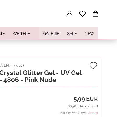
...
TE
WEITERE
GALERIE
SALE
NEW
Auf
(Art.Nr.:
99770
)
Crystal Glitter Gel - UV Gel
den
- 4806 - Pink Nude
Merkz
5,99 EUR
66,56 EUR pro 100ml
inkl. 19% MwSt. zzgl.
Versand