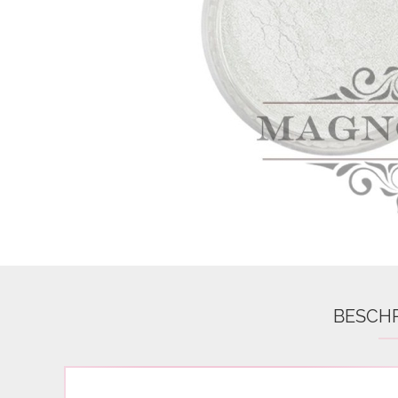
Airbrush
3D Nail Formen
Feine Acrylfarbe / Aquarell
Nail Piercing
BESCH