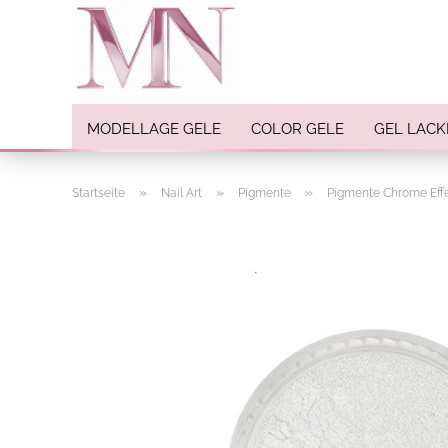
MODELLAGE GELE
COLOR GELE
GEL LACK
»
»
»
Startseite
Nail Art
Pigmente
Pigmente Chrome Eff
Nail Art anzeigen
Strasssteine
Einlegemotive / Overlays
Pigmente
Nail Sticker
Nail Art Folien
Nail Stamping
Glitter
INK Colors
Nail Art Sets