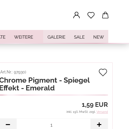
...
TE
WEITERE
GALERIE
SALE
NEW
Auf
(Art.Nr.:
97930
)
Chrome Pigment - Spiegel
den
Effekt - Emerald
Merkz
1,59 EUR
inkl. 19% MwSt. zzgl.
Versand