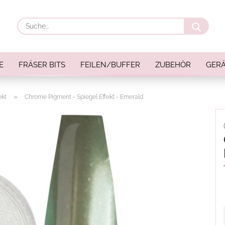
Suche
E
FRÄSER BITS
FEILEN/BUFFER
ZUBEHÖR
GERÄ
»
ekt
Chrome Pigment - Spiegel Effekt - Emerald