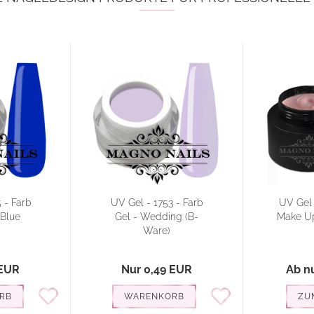
 - Farb
UV Gel - 1753 - Farb
UV Gel 
 Blue
Gel - Wedding (B-
Make Up
Ware)
 EUR
Nur 0,49 EUR
Ab n
RB
WARENKORB
ZU