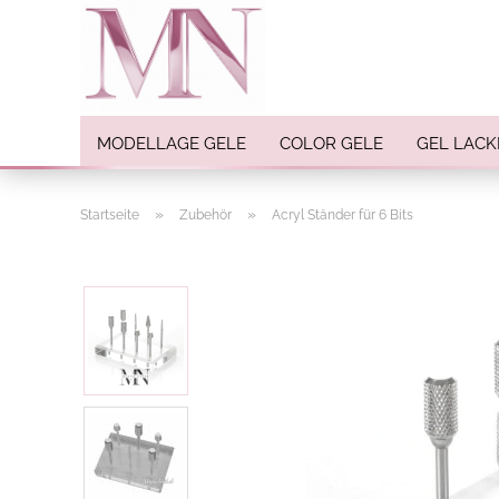
MODELLAGE GELE
COLOR GELE
GEL LACK
»
»
Startseite
Zubehör
Acryl Ständer für 6 Bits
Nail Art anzeigen
Strasssteine
Einlegemotive / Overlays
Pigmente
Nail Sticker
Nail Art Folien
Nail Stamping
Glitter
INK Colors
Nail Art Sets