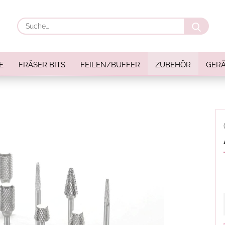
Suche
E
FRÄSER BITS
FEILEN/BUFFER
ZUBEHÖR
GERÄ