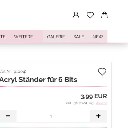
...
TE
WEITERE
GALERIE
SALE
NEW
Auf
(Art.Nr.:
91004
)
Acryl Ständer für 6 Bits
den
Merkz
3,99 EUR
inkl. 19% MwSt. zzgl.
Versand