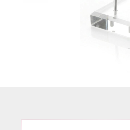
Airbrush
3D Nail Formen
Feine Acrylfarbe / Aquarell
Nail Piercing