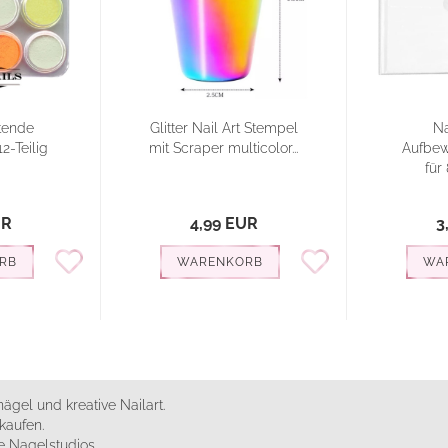
tende
Glitter Nail Art Stempel
Na
2-Teilig
mit Scraper multicolor...
Aufbe
für 
UR
4,99 EUR
3
RB
WARENKORB
WA
ägel und kreative Nailart.
kaufen.
 Nagelstudios.