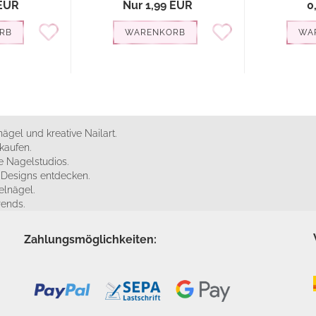
 EUR
Nur 1,99 EUR
0
RB
WARENKORB
WA
ägel und kreative Nailart.
kaufen.
 Nagelstudios.
e Designs entdecken.
elnägel.
rends.
Zahlungsmöglichkeiten: