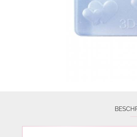
Airbrush
3D Nail Formen
Feine Acrylfarbe / Aquarell
Nail Piercing
BESCH