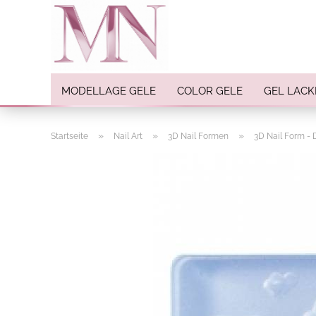
MODELLAGE GELE
COLOR GELE
GEL LACK
»
»
»
Startseite
Nail Art
3D Nail Formen
3D Nail Form - 
Nail Art anzeigen
Strasssteine
Einlegemotive / Overlays
Pigmente
Nail Sticker
Nail Art Folien
Nail Stamping
Glitter
INK Colors
Nail Art Sets