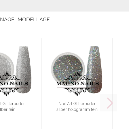
E NAGELMODELLAGE
t Glitterpuder
Nail Art Glitterpuder
ilber fein
silber hologramm fein