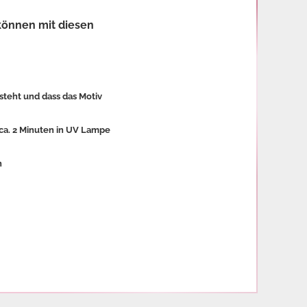
 können mit diesen
tsteht und dass das Motiv
l ca. 2 Minuten in UV Lampe
n