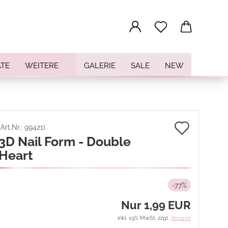
...
TE
WEITERE
GALERIE
SALE
NEW
Auf
(Art.Nr.:
99421
)
3D Nail Form - Double
den
Heart
Merkz
-77%
Nur 1,99 EUR
inkl. 19% MwSt. zzgl.
Versand