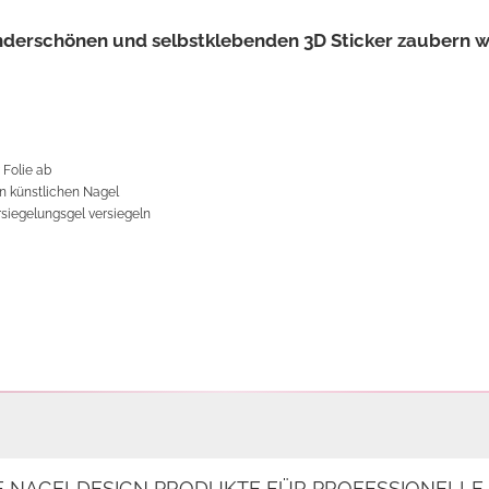
underschönen und selbstklebenden 3D Sticker zaubern 
 Folie ab
en künstlichen Nagel
rsiegelungsgel versiegeln

E NAGELDESIGN PRODUKTE FÜR PROFESSIONELL