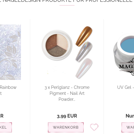
a Rainbow
3 x Perlglanz - Chrome
UV Gel -
t
Pigment - Nail Art
Powder...
UR
3,99 EUR
Nur
KEL
WARENKORB
WA