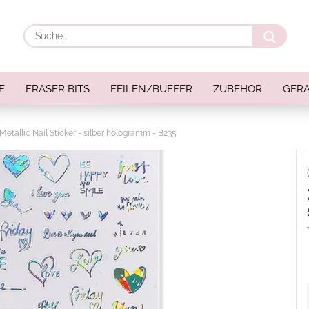
Suche
E
FRÄSER BITS
FEILEN/BUFFER
ZUBEHÖR
GERÄ
Metallic Nail Sticker - silber hologramm - B235