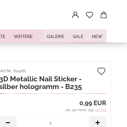
...
TE
WEITERE
GALERIE
SALE
NEW
Auf
(Art.Nr.:
62426
)
3D Metallic Nail Sticker -
den
silber hologramm - B235
Merkz
0,99 EUR
inkl. 19% MwSt. zzgl.
Versand