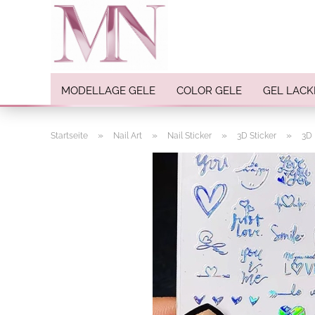
MODELLAGE GELE
COLOR GELE
GEL LACK
»
»
»
»
Startseite
Nail Art
Nail Sticker
3D Sticker
3D 
Nail Art anzeigen
Strasssteine
Einlegemotive / Overlays
Pigmente
Nail Sticker
Nail Art Folien
Nail Stamping
Glitter
INK Colors
Nail Art Sets