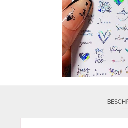
Airbrush
3D Nail Formen
Feine Acrylfarbe / Aquarell
Nail Piercing
BESCH