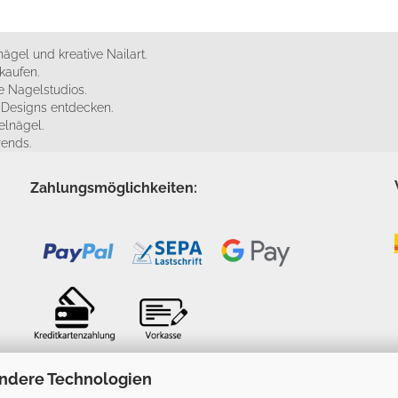
ägel und kreative Nailart.
kaufen.
 Nagelstudios.
e Designs entdecken.
elnägel.
rends.
Zahlungsmöglichkeiten:
ndere Technologien