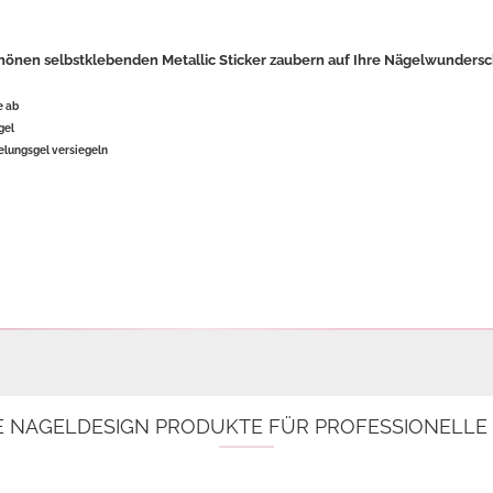
hönen selbstklebenden Metallic Sticker zaubern auf Ihre Nägelwundersc
e ab
gel
elungsgel versiegeln

E NAGELDESIGN PRODUKTE FÜR PROFESSIONELL