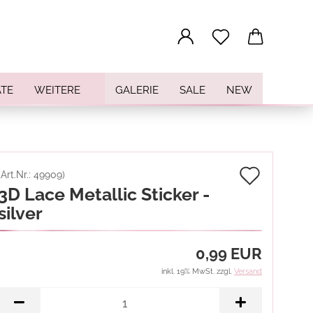
...
TE
WEITERE
GALERIE
SALE
NEW
Auf
(Art.Nr.:
49909
)
3D Lace Metallic Sticker -
den
silver
Merkz
0,99 EUR
inkl. 19% MwSt. zzgl.
Versand