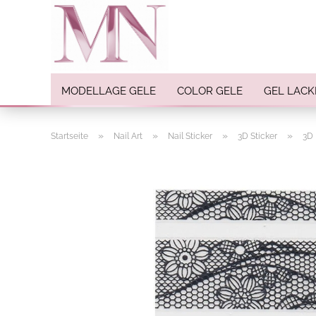
MODELLAGE GELE
COLOR GELE
GEL LACK
»
»
»
»
Startseite
Nail Art
Nail Sticker
3D Sticker
3D 
Nail Art anzeigen
Strasssteine
Einlegemotive / Overlays
Pigmente
Nail Sticker
Nail Art Folien
Nail Stamping
Glitter
INK Colors
Nail Art Sets