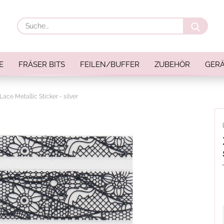
Suche
E
FRÄSER BITS
FEILEN/BUFFER
ZUBEHÖR
GERÄ
Lace Metallic Sticker - silver