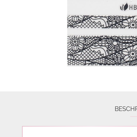
Airbrush
3D Nail Formen
Feine Acrylfarbe / Aquarell
Nail Piercing
BESCH