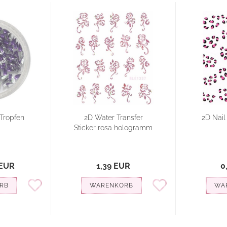
 Tropfen
2D Water Transfer
2D Nail
Sticker rosa hologramm
 EUR
1,39 EUR
0
RB
WARENKORB
WA