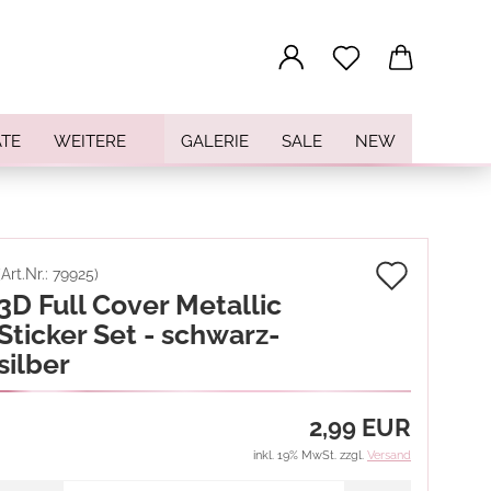
...
TE
WEITERE
GALERIE
SALE
NEW
Auf
(Art.Nr.:
79925
)
3D Full Cover Metallic
den
Sticker Set - schwarz-
Merkz
silber
2,99 EUR
inkl. 19% MwSt. zzgl.
Versand