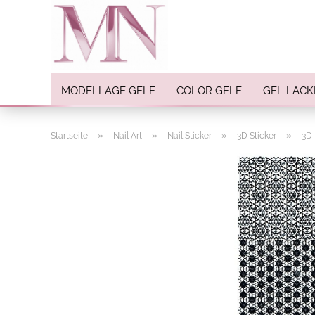
MODELLAGE GELE
COLOR GELE
GEL LACK
»
»
»
»
Startseite
Nail Art
Nail Sticker
3D Sticker
3D 
Nail Art anzeigen
Strasssteine
Einlegemotive / Overlays
Pigmente
Nail Sticker
Nail Art Folien
Nail Stamping
Glitter
INK Colors
Nail Art Sets