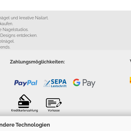
ägel und kreative Nailart.
kaufen.
 Nagelstudios.
e Designs entdecken.
elnägel.
rends.
Zahlungsmöglichkeiten:
ndere Technologien