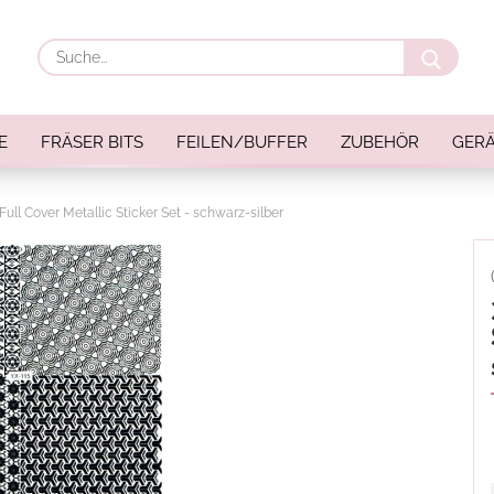
Suche
E
FRÄSER BITS
FEILEN/BUFFER
ZUBEHÖR
GERÄ
Full Cover Metallic Sticker Set - schwarz-silber