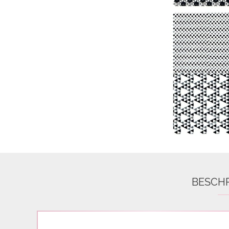
Airbrush
3D Nail Formen
Feine Acrylfarbe / Aquarell
Nail Piercing
BESCH