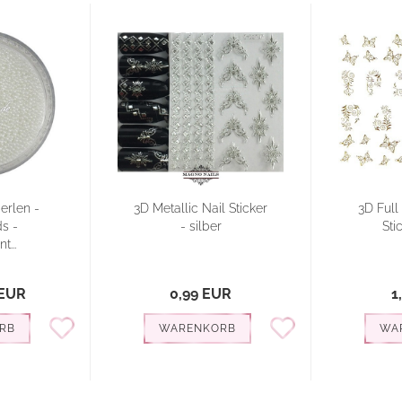
erlen -
3D Metallic Nail Sticker
3D Full
s -
- silber
Sti
t...
 EUR
0,99 EUR
1
RB
WARENKORB
WA