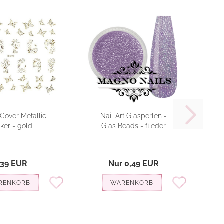
 Cover Metallic
Nail Art Glasperlen -
cker - gold
Glas Beads - flieder
G
,39 EUR
Nur 0,49 EUR
RENKORB
WARENKORB