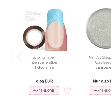
Striping Tape -
Nail Art Glasp
Zierstreife silber
Glas Bead
hologramm
transparen
0,99 EUR
Nur 0,30
WARENKORB
WARENKO