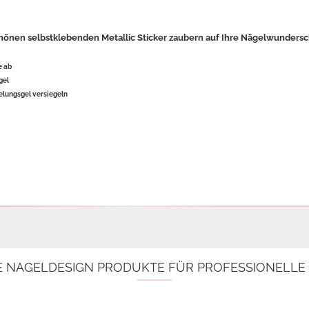
hönen selbstklebenden Metallic Sticker zaubern auf Ihre Nägelwundersc
e ab
gel
elungsgel versiegeln

E NAGELDESIGN PRODUKTE FÜR PROFESSIONELL