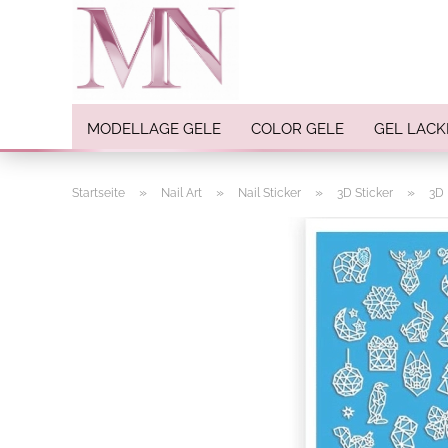
MODELLAGE GELE
COLOR GELE
GEL LACK
»
»
»
»
Startseite
Nail Art
Nail Sticker
3D Sticker
3D 
Nail Art anzeigen
Strasssteine
Einlegemotive / Overlays
Pigmente
Nail Sticker
Nail Art Folien
Nail Stamping
Glitter
INK Colors
Nail Art Sets