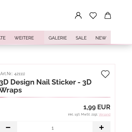
...
TE
WEITERE
GALERIE
SALE
NEW
Auf
(Art.Nr.:
42111
)
3D Design Nail Sticker - 3D
den
Wraps
Merkz
1,99 EUR
inkl. 19% MwSt. zzgl.
Versand