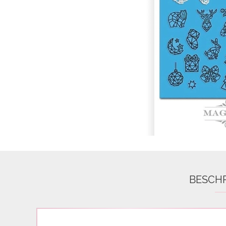
Airbrush
3D Nail Formen
Feine Acrylfarbe / Aquarell
Nail Piercing
BESCH