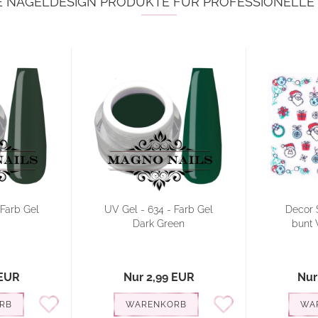
E NAGELDESIGN PRODUKTE FÜR PROFESSIONELL
 Farb Gel
UV Gel - 634 - Farb Gel
Decor S
Dark Green
bunt 
 EUR
Nur 2,99 EUR
Nur
RB
WARENKORB
WA