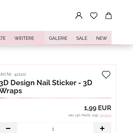
...
TE
WEITERE
GALERIE
SALE
NEW
Auf
(Art.Nr.:
42110
)
3D Design Nail Sticker - 3D
den
Wraps
Merkz
1,99 EUR
inkl. 19% MwSt. zzgl.
Versand