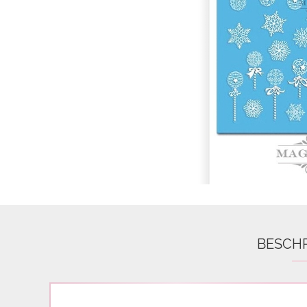
Airbrush
3D Nail Formen
Feine Acrylfarbe / Aquarell
Nail Piercing
BESCH