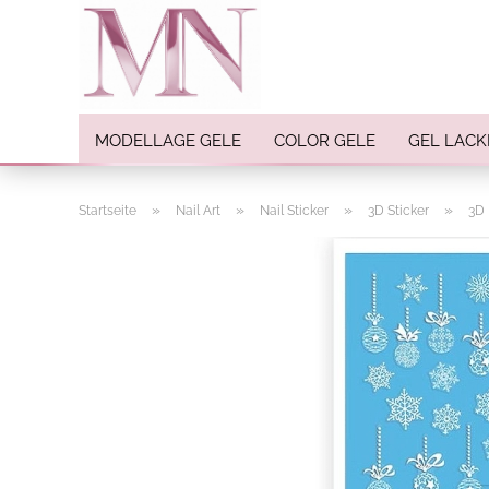
MODELLAGE GELE
COLOR GELE
GEL LACK
»
»
»
»
Startseite
Nail Art
Nail Sticker
3D Sticker
3D 
Nail Art anzeigen
Strasssteine
Einlegemotive / Overlays
Pigmente
Nail Sticker
Nail Art Folien
Nail Stamping
Glitter
INK Colors
Nail Art Sets