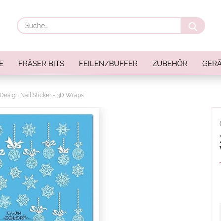
Suche
E
FRÄSER BITS
FEILEN/BUFFER
ZUBEHÖR
GERÄ
Design Nail Sticker - 3D Wraps