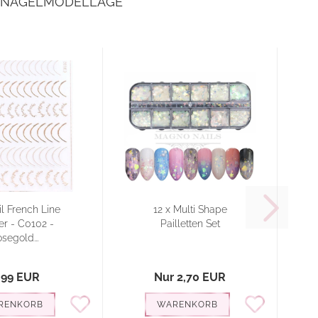
E NAGELMODELLAGE
l French Line
12 x Multi Shape
C
er - C0102 -
Pailletten Set
osegold...
,99 EUR
Nur 2,70 EUR
RENKORB
WARENKORB