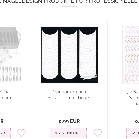
E NAGELDESIGN PRODUKTE FÜR PROFESSIONELL
r Tips -
Maniküre French
3D Nai
lar in...
Schablonen gebogen
Stick
r
UR
0,99 EUR
0
RB
WARENKORB
WA