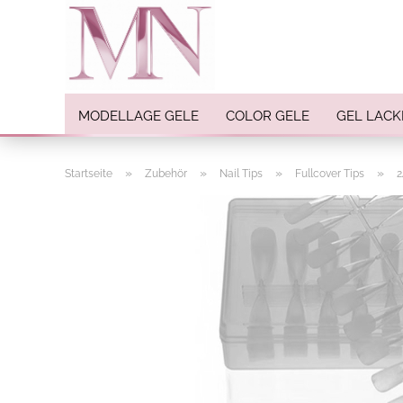
MODELLAGE GELE
COLOR GELE
GEL LACK
»
»
»
»
Startseite
Zubehör
Nail Tips
Fullcover Tips
2
Nail Art anzeigen
Strasssteine
Einlegemotive / Overlays
Pigmente
Nail Sticker
Nail Art Folien
Nail Stamping
Glitter
INK Colors
Nail Art Sets