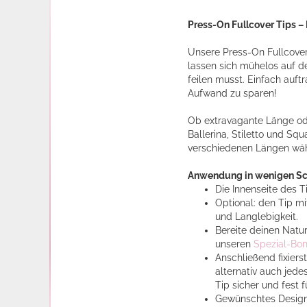
Press-On Fullcover Tips –
Unsere Press-On Fullcover 
lassen sich mühelos auf d
feilen musst. Einfach auftr
Aufwand zu sparen!
Ob extravagante Länge ode
Ballerina, Stiletto und Sq
verschiedenen Längen wähl
Anwendung in wenigen Sc
Die
Innenseite des T
Optional: den Tip mi
und Langlebigkeit.
Bereite deinen Natu
unseren
Spezial-Bon
Anschließend fixier
alternativ auch jed
Tip sicher und fest f
Gewünschtes Design 