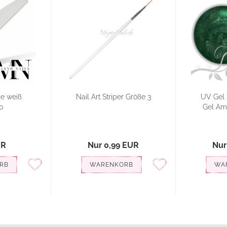
e weiß
Nail Art Striper Größe 3
UV Gel 
0
Gel Am
UR
Nur 0,99 EUR
Nur
RB
WARENKORB
WA