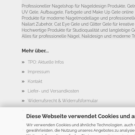
Professioneller Nagelshop für Nageldesign Produkte, Geln
UV Gele, Aufbaugele, Farbgele und Make Up Gele online 
Produkte für moderne Nagelmodellage und professionelle
Nailart Zubehör, Cat Eye Gele und Glitter Gele für kreativ
Hochwertige Produkte für Studioqualität und langlebige G
Alles für professionelle Nägel, Naildesign und moderne T
Mehr über...
TPO: Aktuelle Infos
Impressum
Kontakt
Liefer- und Versandkosten
Widerrufsrecht & Widerrufsformular
Privatsphäre und Datenschutz
Diese Webseite verwendet Cookies und a
AGB
Wir verwenden Cookies und ähnliche Technologien, auch vo
Cookie Einstellungen
gewährleisten, die Nutzung unseres Angebotes zu analysie