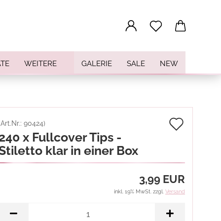
...
TE
WEITERE
GALERIE
SALE
NEW
Auf
(Art.Nr.:
90424
)
240 x Fullcover Tips -
den
Stiletto klar in einer Box
Merkz
3,99 EUR
inkl. 19% MwSt. zzgl.
Versand