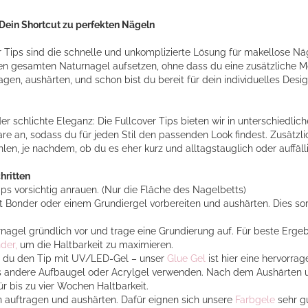
 Dein Shortcut zu perfekten Nägeln
Tips sind die schnelle und unkomplizierte Lösung für makellose Näge
en gesamten Naturnagel aufsetzen, ohne dass du eine zusätzliche 
agen, aushärten, und schon bist du bereit für dein individuelles Desi
r schlichte Eleganz: Die Fullcover Tips bieten wir in unterschiedli
uare an, sodass du für jeden Stil den passenden Look findest. Zusätzl
en, je nachdem, ob du es eher kurz und alltagstauglich oder auffäll
hritten
ips vorsichtig anrauen. (Nur die Fläche des Nagelbetts)
t Bonder oder einem Grundiergel vorbereiten und aushärten. Dies sor
rnagel gründlich vor und trage eine Grundierung auf. Für beste Erge
der,
um die Haltbarkeit zu maximieren.
st du den Tip mit UV/LED-Gel – unser
Glue Gel
ist hier eine hervorr
es andere Aufbaugel oder Acrylgel verwenden. Nach dem Aushärten u
ür bis zu vier Wochen Haltbarkeit.
auftragen und aushärten. Dafür eignen sich unsere
Farbgele
sehr gu