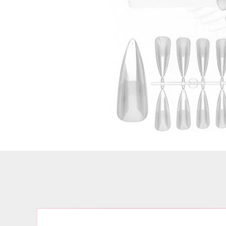
Airbrush
3D Nail Formen
Feine Acrylfarbe / Aquarell
Nail Piercing